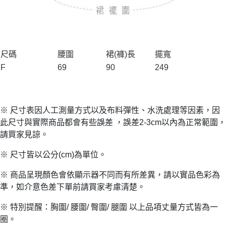
尺碼
腰圍
裙(褲)長
擺寬
F
69
90
249
※ 尺寸表因人工測量方式以及布料彈性、水洗處理等因素，因
此尺寸與實際商品都會有些誤差 ，誤差2-3cm以內為正常範圍，
請買家見諒。
※ 尺寸皆以公分(cm)為單位。
※ 商品呈現顏色會依顯示器不同而有所差異，請以實品色彩為
準，如介意色差下單前請買家考慮清楚。
※ 特別提醒：胸圍/ 腰圍/ 臀圍/ 腿圍 以上品項丈量方式皆為一
圈。