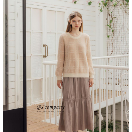
每筆NT$65，滿NT$2,000(含以上)免運費
※ 交易是否成功請以「AFTEE先享後付 」之結帳頁面顯示為準，若有關於
是否繳費成功／繳費後需取消欲退款等相關疑問，請聯繫「AFTEE先享後付
宅配
客戶支援中心」
https://netprotections.freshdesk.com/support/home
每筆NT$100，滿NT$2,000(含以上)免運費
【注意事項】
１．透過由恩沛科技股份有限公司提供之「AFTEE先享後付」服務完成之交
易，需依本服務之必要範圍內提供個人資料，並將交易相關給付款項請求債
權轉讓予恩沛科技股份有限公司。
２．關於個人資料處理事宜，請瀏覽以下網址：
https://aftee.tw/terms/#terms3
３．未成年的使用者請事先徵得法定代理人或監護人之同意方可使用
「AFTEE先享後付」，若未經同意申辦者引起之損失，本公司不負相關責
任。
４．使用「AFTEE先享後付」時，將依據個別帳號之用戶狀況，依本公司即
時審查核予不同之上限額度；若仍有額度不足之情形，本公司將視審查結果
請求用戶進行身份認證。
５．嚴禁一人註冊多個帳號或使用他人資訊註冊。若發現惡意使用之情形，
恩沛科技股份有限公司將有權停止該用戶之使用額度並採取法律行動。