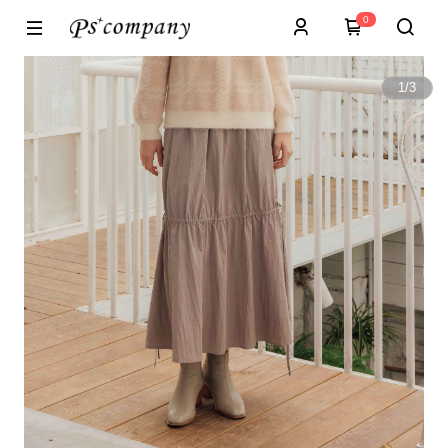
0
1
/
3