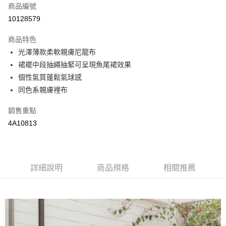
商品編號
街口支付
10128579
悠遊付
商品特色
全盈+PAY
光澤薄款柔軟親膚尼龍布
AFTEE先享後付
裙襬中段抽繩抽緊可呈現魚尾裙效果
相關說明
個性氣質蓬鬆氣球感
【關於「AFTEE先享後付」】
同色系親膚裡布
AFTEE先享後付是「在收到商品之後才付款」的支付方式。 讓您購物簡單
運送方式
便利好安心！
銷售重點
１．簡單：不需註冊會員、不需綁卡、不需儲值。
全家取貨付款
4A10813
２．便利：只要手機號碼，簡訊認證，即可結帳。
每筆NT$65，滿NT$2,000(含以上)免運費
３．安心：先確認商品／服務後，再付款。
付款後全家取貨
【「AFTEE先享後付」結帳流程】
１．於結帳方式選擇「AFTEE先享後付」後，將跳轉至「AFTEE先享後付」
每筆NT$65，滿NT$2,000(含以上)免運費
詳細說明
商品規格
相關推薦
結帳頁面，進行簡訊認證並確認金額後，即可完成結帳。
２．訂單成立數日內，您將收到繳費通知簡訊。
7-11取貨付款
３．收到繳費通知簡訊後14天內，點擊此簡訊中的連結，可透過四大超商／
每筆NT$65，滿NT$2,000(含以上)免運費
ATM／網路銀行／等多元方式進行付款，方視為交易完成。
※ 請注意：結帳手續完成當下不需立刻繳費，但若您需要取消訂單，請聯絡
付款後7-11取貨
購買商品的店家。未經商家同意取消之訂單仍視為有效，需透過AFTEE先享
後付繳納相關費用。