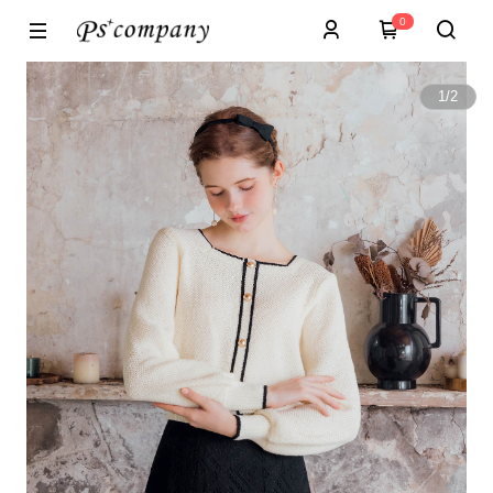
0
1
/
2