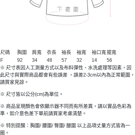
尺碼
胸圍
肩寬
衣長
袖長
袖寬
袖口寬
擺寬
F
92
34
48
57
32
14
56
※ 尺寸表因人工測量方式以及布料彈性、水洗處理等因素，因
此尺寸與實際商品都會有些誤差 ，誤差2-3cm以內為正常範圍，
請買家見諒。
※ 尺寸皆以公分(cm)為單位。
※ 商品呈現顏色會依顯示器不同而有所差異，請以實品色彩為
準，如介意色差下單前請買家考慮清楚。
※ 特別提醒：胸圍/ 腰圍/ 臀圍/ 腿圍 以上品項丈量方式皆為一
圈。