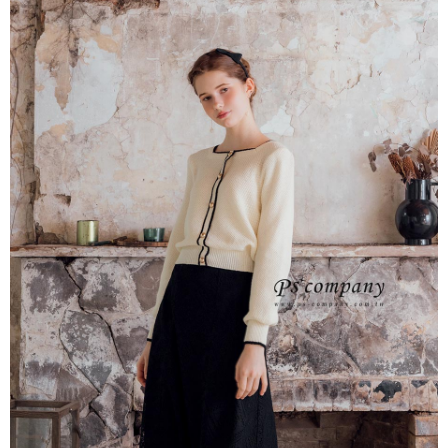
每筆NT$65，滿NT$2,000(含以上)免運費
※ 交易是否成功請以「AFTEE先享後付 」之結帳頁面顯示為準，若有關於
是否繳費成功／繳費後需取消欲退款等相關疑問，請聯繫「AFTEE先享後付
宅配
客戶支援中心」
https://netprotections.freshdesk.com/support/home
每筆NT$100，滿NT$2,000(含以上)免運費
【注意事項】
１．透過由恩沛科技股份有限公司提供之「AFTEE先享後付」服務完成之交
易，需依本服務之必要範圍內提供個人資料，並將交易相關給付款項請求債
權轉讓予恩沛科技股份有限公司。
２．關於個人資料處理事宜，請瀏覽以下網址：
https://aftee.tw/terms/#terms3
３．未成年的使用者請事先徵得法定代理人或監護人之同意方可使用
「AFTEE先享後付」，若未經同意申辦者引起之損失，本公司不負相關責
任。
４．使用「AFTEE先享後付」時，將依據個別帳號之用戶狀況，依本公司即
時審查核予不同之上限額度；若仍有額度不足之情形，本公司將視審查結果
請求用戶進行身份認證。
５．嚴禁一人註冊多個帳號或使用他人資訊註冊。若發現惡意使用之情形，
恩沛科技股份有限公司將有權停止該用戶之使用額度並採取法律行動。