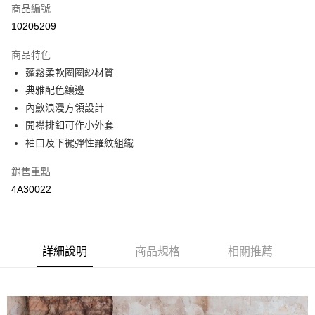
商品編號
街口支付
10205209
悠遊付
商品特色
全盈+PAY
蓬鬆柔軟圈圈紗材質
AFTEE先享後付
典雅配色鑲邊
相關說明
內斂浪漫方領設計
【關於「AFTEE先享後付」】
開襟排釦可作小外套
AFTEE先享後付是「在收到商品之後才付款」的支付方式。 讓您購物簡單
運送方式
袖口及下襬彈性羅紋組織
便利好安心！
１．簡單：不需註冊會員、不需綁卡、不需儲值。
全家取貨付款
銷售重點
２．便利：只要手機號碼，簡訊認證，即可結帳。
每筆NT$65，滿NT$2,000(含以上)免運費
３．安心：先確認商品／服務後，再付款。
4A30022
付款後全家取貨
【「AFTEE先享後付」結帳流程】
１．於結帳方式選擇「AFTEE先享後付」後，將跳轉至「AFTEE先享後付」
每筆NT$65，滿NT$2,000(含以上)免運費
結帳頁面，進行簡訊認證並確認金額後，即可完成結帳。
２．訂單成立數日內，您將收到繳費通知簡訊。
詳細說明
商品規格
相關推薦
7-11取貨付款
３．收到繳費通知簡訊後14天內，點擊此簡訊中的連結，可透過四大超商／
每筆NT$65，滿NT$2,000(含以上)免運費
ATM／網路銀行／等多元方式進行付款，方視為交易完成。
※ 請注意：結帳手續完成當下不需立刻繳費，但若您需要取消訂單，請聯絡
付款後7-11取貨
購買商品的店家。未經商家同意取消之訂單仍視為有效，需透過AFTEE先享
後付繳納相關費用。