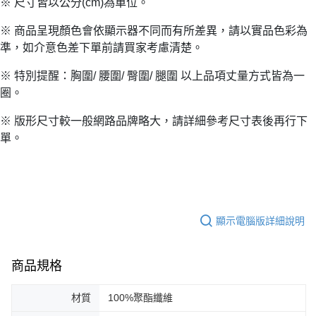
※ 尺寸皆以公分(cm)為單位。
※ 商品呈現顏色會依顯示器不同而有所差異，請以實品色彩為
準，如介意色差下單前請買家考慮清楚。
※ 特別提醒：胸圍/ 腰圍/ 臀圍/ 腿圍 以上品項丈量方式皆為一
圈。
※ 版形尺寸較一般網路品牌略大，請詳細參考尺寸表後再行下
單。
顯示電腦版詳細說明
商品規格
材質
100%聚酯纖維