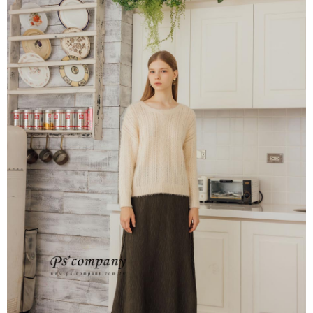
付款後7-11取貨
購買商品的店家。未經商家同意取消之訂單仍視為有效，需透過AFTEE先享
後付繳納相關費用。
每筆NT$65，滿NT$2,000(含以上)免運費
※ 交易是否成功請以「AFTEE先享後付 」之結帳頁面顯示為準，若有關於
是否繳費成功／繳費後需取消欲退款等相關疑問，請聯繫「AFTEE先享後付
宅配
客戶支援中心」
https://netprotections.freshdesk.com/support/home
每筆NT$100，滿NT$2,000(含以上)免運費
【注意事項】
１．透過由恩沛科技股份有限公司提供之「AFTEE先享後付」服務完成之交
易，需依本服務之必要範圍內提供個人資料，並將交易相關給付款項請求債
權轉讓予恩沛科技股份有限公司。
２．關於個人資料處理事宜，請瀏覽以下網址：
https://aftee.tw/terms/#terms3
３．未成年的使用者請事先徵得法定代理人或監護人之同意方可使用
「AFTEE先享後付」，若未經同意申辦者引起之損失，本公司不負相關責
任。
４．使用「AFTEE先享後付」時，將依據個別帳號之用戶狀況，依本公司即
時審查核予不同之上限額度；若仍有額度不足之情形，本公司將視審查結果
請求用戶進行身份認證。
５．嚴禁一人註冊多個帳號或使用他人資訊註冊。若發現惡意使用之情形，
恩沛科技股份有限公司將有權停止該用戶之使用額度並採取法律行動。