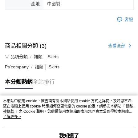
產地
中國製
客服
商品相關分類 (3)
查看全部
▽ 品項分類
裙類 │ Skirts
Ps'company
裙類 │ Skirts
本分類熱銷
全站排行
本網站中使用 cookie，欲查詢有關本網站使用 cookie 方式之詳情，及若您不希
熱門標籤
望在電腦上使用 cookie 時應如何變更電腦的 cookie 設定，請參閱本網站「
隱私
權條款
」之 Cookie 聲明。您繼續使用本網站即表示您同意本公司得按本網站使
用條款之 Cookie 聲明使用 cookie。
了解更多 >
我知道了