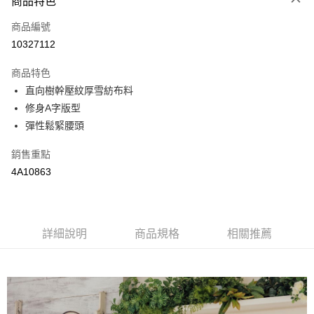
商品特色
LINE Pay
商品編號
街口支付
10327112
悠遊付
商品特色
全盈+PAY
直向樹幹壓紋厚雪紡布料
AFTEE先享後付
修身A字版型
相關說明
彈性鬆緊腰頭
【關於「AFTEE先享後付」】
AFTEE先享後付是「在收到商品之後才付款」的支付方式。 讓您購物簡單
銷售重點
運送方式
便利好安心！
4A10863
１．簡單：不需註冊會員、不需綁卡、不需儲值。
全家取貨付款
２．便利：只要手機號碼，簡訊認證，即可結帳。
每筆NT$65，滿NT$2,000(含以上)免運費
３．安心：先確認商品／服務後，再付款。
付款後全家取貨
【「AFTEE先享後付」結帳流程】
詳細說明
商品規格
相關推薦
１．於結帳方式選擇「AFTEE先享後付」後，將跳轉至「AFTEE先享後付」
每筆NT$65，滿NT$2,000(含以上)免運費
結帳頁面，進行簡訊認證並確認金額後，即可完成結帳。
２．訂單成立數日內，您將收到繳費通知簡訊。
7-11取貨付款
３．收到繳費通知簡訊後14天內，點擊此簡訊中的連結，可透過四大超商／
每筆NT$65，滿NT$2,000(含以上)免運費
ATM／網路銀行／等多元方式進行付款，方視為交易完成。
※ 請注意：結帳手續完成當下不需立刻繳費，但若您需要取消訂單，請聯絡