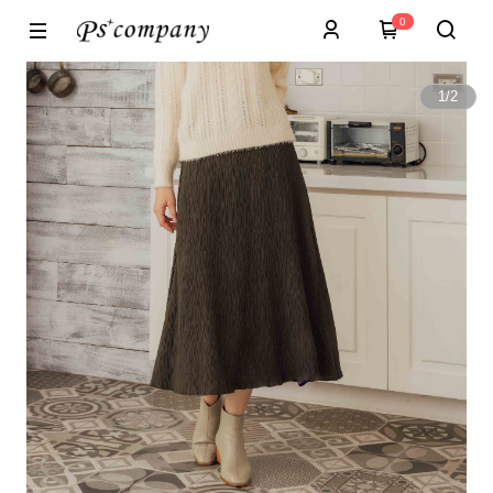
0
1
/
2