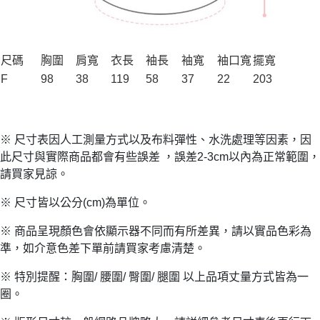
尺碼
胸圍
肩寬
衣長
袖長
袖寬
袖口寬
擺寬
F
98
38
119
58
37
22
203
※ 尺寸表因人工測量方式以及布料彈性、水洗處理等因素，因
此尺寸與實際商品都會有些誤差 ，誤差2-3cm以內為正常範圍，
請買家見諒。
※ 尺寸皆以公分(cm)為單位。
※ 商品呈現顏色會依顯示器不同而有所差異，請以實品色彩為
準，如介意色差下單前請買家考慮清楚。
※ 特別提醒：胸圍/ 腰圍/ 臀圍/ 腿圍 以上品項丈量方式皆為一
圈。