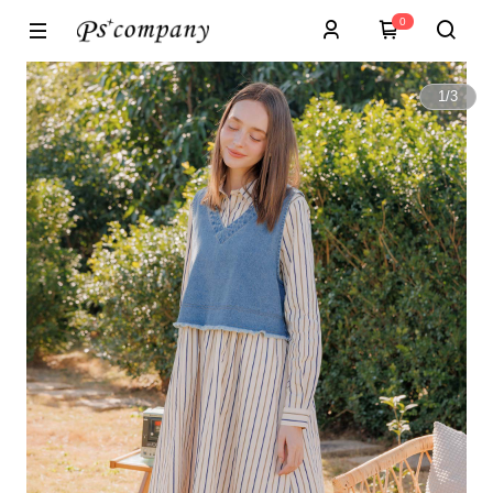
0
1
/
3