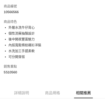
商品編號
街口支付
10566566
悠遊付
商品特色
全盈+PAY
外層水洗牛仔背心
AFTEE先享後付
個性流蘇抽鬚設計
相關說明
後中開衩豐富魅力
【關於「AFTEE先享後付」】
內搭寬鬆條紋襯衫洋裝
AFTEE先享後付是「在收到商品之後才付款」的支付方式。 讓您購物簡單
運送方式
水洗加工手感柔軟
便利好安心！
１．簡單：不需註冊會員、不需綁卡、不需儲值。
可分開穿搭
全家取貨付款
２．便利：只要手機號碼，簡訊認證，即可結帳。
每筆NT$65，滿NT$2,000(含以上)免運費
３．安心：先確認商品／服務後，再付款。
銷售重點
5S10560
付款後全家取貨
【「AFTEE先享後付」結帳流程】
１．於結帳方式選擇「AFTEE先享後付」後，將跳轉至「AFTEE先享後付」
每筆NT$65，滿NT$2,000(含以上)免運費
結帳頁面，進行簡訊認證並確認金額後，即可完成結帳。
２．訂單成立數日內，您將收到繳費通知簡訊。
7-11取貨付款
３．收到繳費通知簡訊後14天內，點擊此簡訊中的連結，可透過四大超商／
詳細說明
商品規格
相關推薦
每筆NT$65，滿NT$2,000(含以上)免運費
ATM／網路銀行／等多元方式進行付款，方視為交易完成。
※ 請注意：結帳手續完成當下不需立刻繳費，但若您需要取消訂單，請聯絡
付款後7-11取貨
購買商品的店家。未經商家同意取消之訂單仍視為有效，需透過AFTEE先享