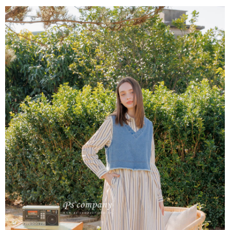
後付繳納相關費用。
每筆NT$65，滿NT$2,000(含以上)免運費
※ 交易是否成功請以「AFTEE先享後付 」之結帳頁面顯示為準，若有關於
是否繳費成功／繳費後需取消欲退款等相關疑問，請聯繫「AFTEE先享後付
宅配
客戶支援中心」
https://netprotections.freshdesk.com/support/home
每筆NT$100，滿NT$2,000(含以上)免運費
【注意事項】
１．透過由恩沛科技股份有限公司提供之「AFTEE先享後付」服務完成之交
易，需依本服務之必要範圍內提供個人資料，並將交易相關給付款項請求債
權轉讓予恩沛科技股份有限公司。
２．關於個人資料處理事宜，請瀏覽以下網址：
https://aftee.tw/terms/#terms3
３．未成年的使用者請事先徵得法定代理人或監護人之同意方可使用
「AFTEE先享後付」，若未經同意申辦者引起之損失，本公司不負相關責
任。
４．使用「AFTEE先享後付」時，將依據個別帳號之用戶狀況，依本公司即
時審查核予不同之上限額度；若仍有額度不足之情形，本公司將視審查結果
請求用戶進行身份認證。
５．嚴禁一人註冊多個帳號或使用他人資訊註冊。若發現惡意使用之情形，
恩沛科技股份有限公司將有權停止該用戶之使用額度並採取法律行動。