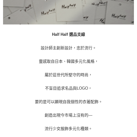
後付繳納相關費用。
每筆NT$65，滿NT$2,000(含以上)免運費
※ 交易是否成功請以「AFTEE先享後付 」之結帳頁面顯示為準，若有關於
是否繳費成功／繳費後需取消欲退款等相關疑問，請聯繫「AFTEE先享後付
宅配
客戶支援中心」
https://netprotections.freshdesk.com/support/home
每筆NT$100，滿NT$2,000(含以上)免運費
【注意事項】
Half Half 選品支線
１．透過由恩沛科技股份有限公司提供之「AFTEE先享後付」服務完成之交
易，需依本服務之必要範圍內提供個人資料，並將交易相關給付款項請求債
權轉讓予恩沛科技股份有限公司。
設計師主創新設計，忠於流行。
２．關於個人資料處理事宜，請瀏覽以下網址：
https://aftee.tw/terms/#terms3
靈感取自日本、韓國多元化風格，
３．未成年的使用者請事先徵得法定代理人或監護人之同意方可使用
「AFTEE先享後付」，若未經同意申辦者引起之損失，本公司不負相關責
任。
屬於這世代所堅守的時尚，
４．使用「AFTEE先享後付」時，將依據個別帳號之用戶狀況，依本公司即
時審查核予不同之上限額度；若仍有額度不足之情形，本公司將視審查結果
不盲目追求名品與LOGO，
請求用戶進行身份認證。
５．嚴禁一人註冊多個帳號或使用他人資訊註冊。若發現惡意使用之情形，
恩沛科技股份有限公司將有權停止該用戶之使用額度並採取法律行動。
要的是可以顯現自我個性的衣著配飾。
創造出現今市場上沒有的—
流行少女服飾多元化種類。