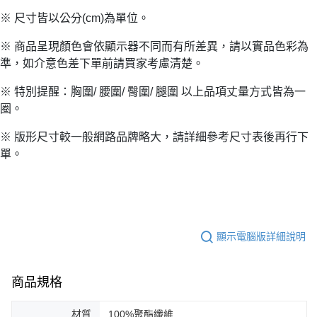
※ 尺寸皆以公分(cm)為單位。
※ 商品呈現顏色會依顯示器不同而有所差異，請以實品色彩為
準，如介意色差下單前請買家考慮清楚。
※ 特別提醒：胸圍/ 腰圍/ 臀圍/ 腿圍 以上品項丈量方式皆為一
圈。
※ 版形尺寸較一般網路品牌略大，請詳細參考尺寸表後再行下
單。
顯示電腦版詳細說明
商品規格
材質
100%聚酯纖維