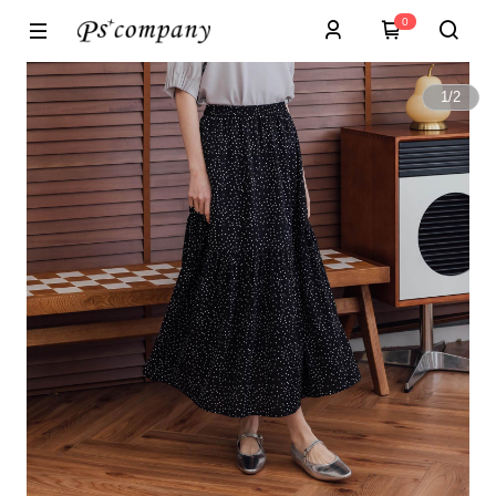
0
1
/
2