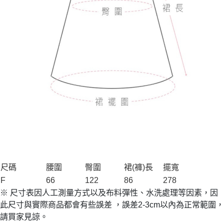
尺碼
腰圍
臀圍
裙(褲)長
擺寬
F
66
122
86
278
※ 尺寸表因人工測量方式以及布料彈性、水洗處理等因素，因
此尺寸與實際商品都會有些誤差 ，誤差2-3cm以內為正常範圍，
請買家見諒。