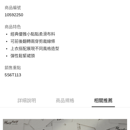
商品編號
街口支付
10592250
悠遊付
商品特色
全盈+PAY
經典優雅小點點柔滑布料
AFTEE先享後付
可前後翻轉兩穿剪裁線條
相關說明
上衣搭配展現不同風格造型
【關於「AFTEE先享後付」】
彈性鬆緊裙頭
AFTEE先享後付是「在收到商品之後才付款」的支付方式。 讓您購物簡單
運送方式
便利好安心！
銷售重點
１．簡單：不需註冊會員、不需綁卡、不需儲值。
全家取貨付款
5S6T113
２．便利：只要手機號碼，簡訊認證，即可結帳。
每筆NT$65，滿NT$2,000(含以上)免運費
３．安心：先確認商品／服務後，再付款。
付款後全家取貨
【「AFTEE先享後付」結帳流程】
１．於結帳方式選擇「AFTEE先享後付」後，將跳轉至「AFTEE先享後付」
每筆NT$65，滿NT$2,000(含以上)免運費
詳細說明
商品規格
相關推薦
結帳頁面，進行簡訊認證並確認金額後，即可完成結帳。
２．訂單成立數日內，您將收到繳費通知簡訊。
7-11取貨付款
３．收到繳費通知簡訊後14天內，點擊此簡訊中的連結，可透過四大超商／
每筆NT$65，滿NT$2,000(含以上)免運費
ATM／網路銀行／等多元方式進行付款，方視為交易完成。
※ 請注意：結帳手續完成當下不需立刻繳費，但若您需要取消訂單，請聯絡
付款後7-11取貨
購買商品的店家。未經商家同意取消之訂單仍視為有效，需透過AFTEE先享