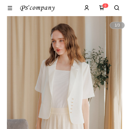
0
1
/
3