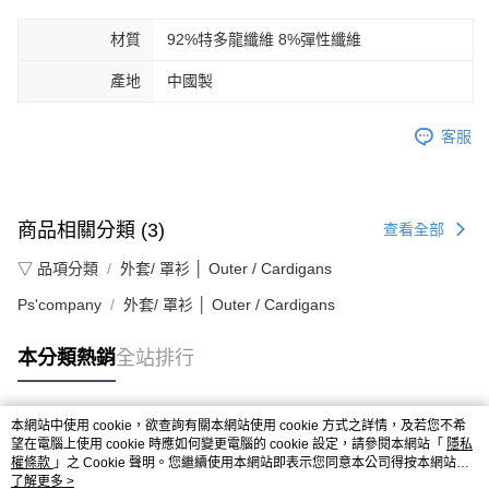
材質
92%特多龍纖維 8%彈性纖維
產地
中國製
客服
商品相關分類 (3)
查看全部
▽ 品項分類
外套/ 罩衫 │ Outer / Cardigans
Ps'company
外套/ 罩衫 │ Outer / Cardigans
本分類熱銷
全站排行
本網站中使用 cookie，欲查詢有關本網站使用 cookie 方式之詳情，及若您不希
熱門標籤
望在電腦上使用 cookie 時應如何變更電腦的 cookie 設定，請參閱本網站「
隱私
權條款
」之 Cookie 聲明。您繼續使用本網站即表示您同意本公司得按本網站使
用條款之 Cookie 聲明使用 cookie。
了解更多 >