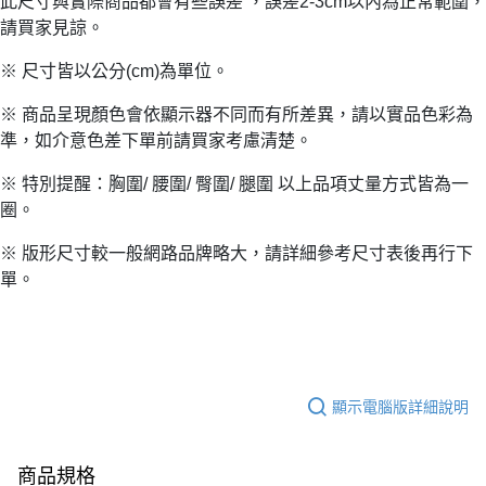
此尺寸與實際商品都會有些誤差 ，誤差2-3cm以內為正常範圍，
請買家見諒。
※ 尺寸皆以公分(cm)為單位。
※ 商品呈現顏色會依顯示器不同而有所差異，請以實品色彩為
準，如介意色差下單前請買家考慮清楚。
※ 特別提醒：胸圍/ 腰圍/ 臀圍/ 腿圍 以上品項丈量方式皆為一
圈。
※ 版形尺寸較一般網路品牌略大，請詳細參考尺寸表後再行下
單。
顯示電腦版詳細說明
商品規格