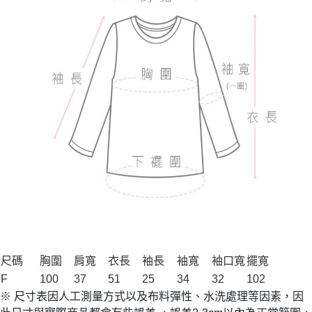
尺碼
胸圍
肩寬
衣長
袖長
袖寬
袖口寬
擺寬
F
100
37
51
25
34
32
102
※ 尺寸表因人工測量方式以及布料彈性、水洗處理等因素，因