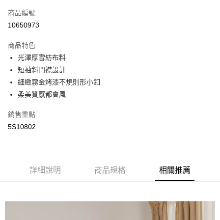
商品編號
街口支付
10650973
悠遊付
商品特色
全盈+PAY
光澤厚雪紡布料
AFTEE先享後付
短袖斜門襟設計
相關說明
細緻霧金烤漆不規則形小釦
【關於「AFTEE先享後付」】
柔美質感都會風
AFTEE先享後付是「在收到商品之後才付款」的支付方式。 讓您購物簡單
運送方式
便利好安心！
銷售重點
１．簡單：不需註冊會員、不需綁卡、不需儲值。
全家取貨付款
5S10802
２．便利：只要手機號碼，簡訊認證，即可結帳。
每筆NT$65，滿NT$2,000(含以上)免運費
３．安心：先確認商品／服務後，再付款。
付款後全家取貨
【「AFTEE先享後付」結帳流程】
１．於結帳方式選擇「AFTEE先享後付」後，將跳轉至「AFTEE先享後付」
每筆NT$65，滿NT$2,000(含以上)免運費
詳細說明
商品規格
相關推薦
結帳頁面，進行簡訊認證並確認金額後，即可完成結帳。
２．訂單成立數日內，您將收到繳費通知簡訊。
7-11取貨付款
３．收到繳費通知簡訊後14天內，點擊此簡訊中的連結，可透過四大超商／
每筆NT$65，滿NT$2,000(含以上)免運費
ATM／網路銀行／等多元方式進行付款，方視為交易完成。
※ 請注意：結帳手續完成當下不需立刻繳費，但若您需要取消訂單，請聯絡
付款後7-11取貨
購買商品的店家。未經商家同意取消之訂單仍視為有效，需透過AFTEE先享