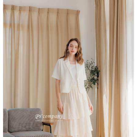
後付繳納相關費用。
每筆NT$65，滿NT$2,000(含以上)免運費
※ 交易是否成功請以「AFTEE先享後付 」之結帳頁面顯示為準，若有關於
是否繳費成功／繳費後需取消欲退款等相關疑問，請聯繫「AFTEE先享後付
宅配
客戶支援中心」
https://netprotections.freshdesk.com/support/home
每筆NT$100，滿NT$2,000(含以上)免運費
【注意事項】
１．透過由恩沛科技股份有限公司提供之「AFTEE先享後付」服務完成之交
易，需依本服務之必要範圍內提供個人資料，並將交易相關給付款項請求債
權轉讓予恩沛科技股份有限公司。
２．關於個人資料處理事宜，請瀏覽以下網址：
https://aftee.tw/terms/#terms3
３．未成年的使用者請事先徵得法定代理人或監護人之同意方可使用
「AFTEE先享後付」，若未經同意申辦者引起之損失，本公司不負相關責
任。
４．使用「AFTEE先享後付」時，將依據個別帳號之用戶狀況，依本公司即
時審查核予不同之上限額度；若仍有額度不足之情形，本公司將視審查結果
請求用戶進行身份認證。
５．嚴禁一人註冊多個帳號或使用他人資訊註冊。若發現惡意使用之情形，
恩沛科技股份有限公司將有權停止該用戶之使用額度並採取法律行動。