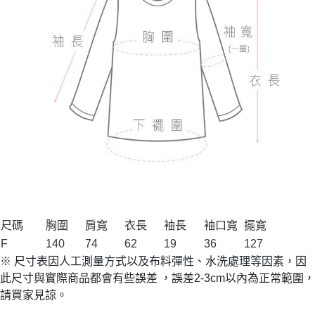
尺碼
胸圍
肩寬
衣長
袖長
袖口寬
擺寬
F
140
74
62
19
36
127
※ 尺寸表因人工測量方式以及布料彈性、水洗處理等因素，因
此尺寸與實際商品都會有些誤差 ，誤差2-3cm以內為正常範圍，
請買家見諒。