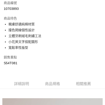
商品編號
街口支付
10703893
悠遊付
商品特色
全盈+PAY
親膚舒適純棉材質
AFTEE先享後付
撞色爬線個性設計
相關說明
立體牙刷絨毛刺繡工法
【關於「AFTEE先享後付」】
小花英文字搭配圖形
AFTEE先享後付是「在收到商品之後才付款」的支付方式。 讓您購物簡單
運送方式
寬鬆率性版型
便利好安心！
１．簡單：不需註冊會員、不需綁卡、不需儲值。
全家取貨付款
銷售重點
２．便利：只要手機號碼，簡訊認證，即可結帳。
每筆NT$65，滿NT$2,000(含以上)免運費
３．安心：先確認商品／服務後，再付款。
S54T081
付款後全家取貨
【「AFTEE先享後付」結帳流程】
１．於結帳方式選擇「AFTEE先享後付」後，將跳轉至「AFTEE先享後付」
每筆NT$65，滿NT$2,000(含以上)免運費
結帳頁面，進行簡訊認證並確認金額後，即可完成結帳。
２．訂單成立數日內，您將收到繳費通知簡訊。
詳細說明
商品規格
相關推薦
7-11取貨付款
３．收到繳費通知簡訊後14天內，點擊此簡訊中的連結，可透過四大超商／
每筆NT$65，滿NT$2,000(含以上)免運費
ATM／網路銀行／等多元方式進行付款，方視為交易完成。
※ 請注意：結帳手續完成當下不需立刻繳費，但若您需要取消訂單，請聯絡
付款後7-11取貨
購買商品的店家。未經商家同意取消之訂單仍視為有效，需透過AFTEE先享
後付繳納相關費用。