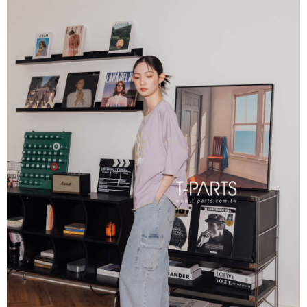
每筆NT$65，滿NT$2,000(含以上)免運費
※ 交易是否成功請以「AFTEE先享後付 」之結帳頁面顯示為準，若有關於
是否繳費成功／繳費後需取消欲退款等相關疑問，請聯繫「AFTEE先享後付
宅配
客戶支援中心」
https://netprotections.freshdesk.com/support/home
每筆NT$100，滿NT$2,000(含以上)免運費
【注意事項】
１．透過由恩沛科技股份有限公司提供之「AFTEE先享後付」服務完成之交
易，需依本服務之必要範圍內提供個人資料，並將交易相關給付款項請求債
權轉讓予恩沛科技股份有限公司。
２．關於個人資料處理事宜，請瀏覽以下網址：
https://aftee.tw/terms/#terms3
３．未成年的使用者請事先徵得法定代理人或監護人之同意方可使用
「AFTEE先享後付」，若未經同意申辦者引起之損失，本公司不負相關責
任。
４．使用「AFTEE先享後付」時，將依據個別帳號之用戶狀況，依本公司即
時審查核予不同之上限額度；若仍有額度不足之情形，本公司將視審查結果
請求用戶進行身份認證。
５．嚴禁一人註冊多個帳號或使用他人資訊註冊。若發現惡意使用之情形，
恩沛科技股份有限公司將有權停止該用戶之使用額度並採取法律行動。