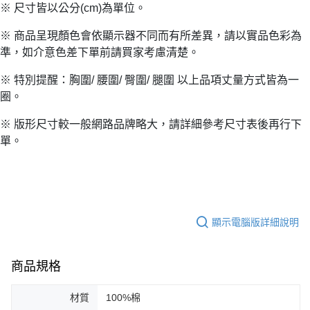
※ 尺寸皆以公分(cm)為單位。
※ 商品呈現顏色會依顯示器不同而有所差異，請以實品色彩為
準，如介意色差下單前請買家考慮清楚。
※ 特別提醒：胸圍/ 腰圍/ 臀圍/ 腿圍 以上品項丈量方式皆為一
圈。
※ 版形尺寸較一般網路品牌略大，請詳細參考尺寸表後再行下
單。
顯示電腦版詳細說明
商品規格
材質
100%棉