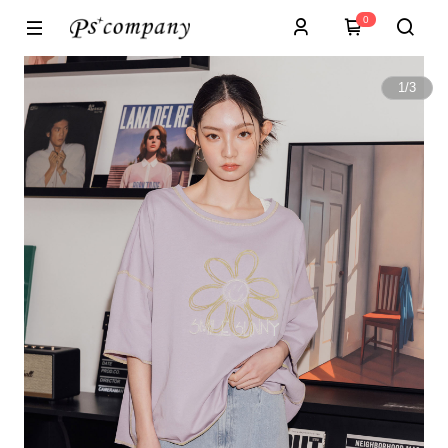
0
1
/
3