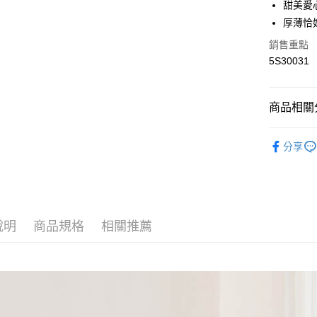
甜美愛
AFTEE先
厚薄恰
相關說明
【關於「A
銷售重點
AFTEE
5S30031
便利好安
運送方式
１．簡單
２．便利
全家取貨
３．安心
商品相關分
每筆NT$6
【「AFT
▽ 品項分
付款後全
１．於結帳
分享
付」結帳
Ps'compa
每筆NT$6
２．訂單
３．收到繳
✰Price 
7-11取貨
／ATM／
每筆NT$6
※ 請注意
絡購買商品
說明
商品規格
相關推薦
先享後付
付款後7-1
※ 交易是
每筆NT$6
是否繳費成
付客戶支
宅配
【注意事
每筆NT$1
１．透過由