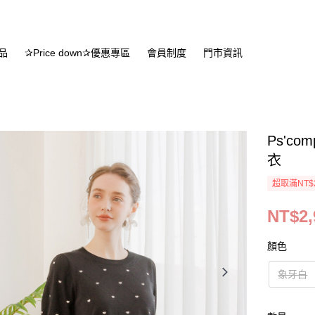
品
✰Price down✰優惠專區
會員制度
門市資訊
Ps'c
衣
超取滿NT$
NT$2,
顏色
象牙白