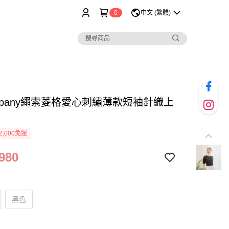
0
中文 (繁體)
ompany繩索菱格愛心刺繡薄款短袖針織上
2,000免運
980
黑色