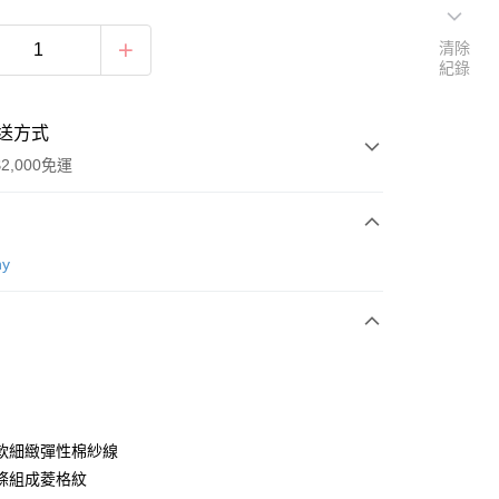
清除
紀錄
送方式
2,000免運
次付款
ny
付款
軟細緻彈性棉紗線
條組成菱格紋