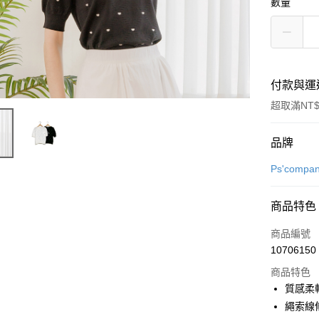
數量
付款與運
超取滿NT$
付款方式
品牌
信用卡一
Ps'compa
超商取貨
商品特色
LINE Pay
商品編號
街口支付
10706150
商品特色
悠遊付
質感柔
全盈+PAY
繩索線