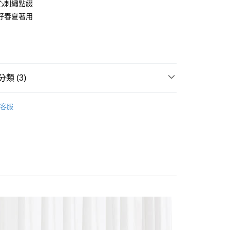
心刺繡點綴
享後付
好春夏著用
FTEE先享後付」】
先享後付是「在收到商品之後才付款」的支付方式。 讓您購物簡單
心！
：不需註冊會員、不需綁卡、不需儲值。
：只要手機號碼，簡訊認證，即可結帳。
付款
：先確認商品／服務後，再付款。
類 (3)
5，滿NT$2,000(含以上)免運費
EE先享後付」結帳流程】
類
上衣 /針織衫 │ Tops / Knitwear
家取貨
方式選擇「AFTEE先享後付」後，將跳轉至「AFTEE先享後
客服
頁面，進行簡訊認證並確認金額後，即可完成結帳。
ny
上衣 /針織衫 │ Tops / Knitwear
5，滿NT$2,000(含以上)免運費
成立數日內，您將收到繳費通知簡訊。
費通知簡訊後14天內，點擊此簡訊中的連結，可透過四大超商
down✰優惠專區
上衣 │ Tops
付款
網路銀行／等多元方式進行付款，方視為交易完成。
5，滿NT$2,000(含以上)免運費
：結帳手續完成當下不需立刻繳費，但若您需要取消訂單，請聯
的店家。未經商家同意取消之訂單仍視為有效，需透過AFTEE
繳納相關費用。
1取貨
否成功請以「AFTEE先享後付 」之結帳頁面顯示為準，若有關於
5，滿NT$2,000(含以上)免運費
功／繳費後需取消欲退款等相關疑問，請聯繫「AFTEE先享後
援中心」
https://netprotections.freshdesk.com/support/home
項】
00，滿NT$2,000(含以上)免運費
恩沛科技股份有限公司提供之「AFTEE先享後付」服務完成之