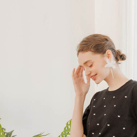
交易，需
求債權轉
２．關於
https://aft
３．未成
「AFTE
任。
４．使用「
即時審查
結果請求
５．嚴禁
形，恩沛
動。