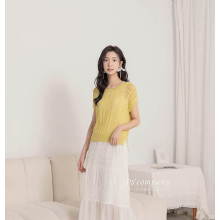
每筆NT$65，滿NT$2,000(含以上)免運費
※ 交易是否成功請以「AFTEE先享後付 」之結帳頁面顯示為準，若有關於
是否繳費成功／繳費後需取消欲退款等相關疑問，請聯繫「AFTEE先享後付
宅配
客戶支援中心」
https://netprotections.freshdesk.com/support/home
每筆NT$100，滿NT$2,000(含以上)免運費
【注意事項】
１．透過由恩沛科技股份有限公司提供之「AFTEE先享後付」服務完成之交
易，需依本服務之必要範圍內提供個人資料，並將交易相關給付款項請求債
權轉讓予恩沛科技股份有限公司。
２．關於個人資料處理事宜，請瀏覽以下網址：
https://aftee.tw/terms/#terms3
３．未成年的使用者請事先徵得法定代理人或監護人之同意方可使用
「AFTEE先享後付」，若未經同意申辦者引起之損失，本公司不負相關責
任。
４．使用「AFTEE先享後付」時，將依據個別帳號之用戶狀況，依本公司即
時審查核予不同之上限額度；若仍有額度不足之情形，本公司將視審查結果
請求用戶進行身份認證。
５．嚴禁一人註冊多個帳號或使用他人資訊註冊。若發現惡意使用之情形，
恩沛科技股份有限公司將有權停止該用戶之使用額度並採取法律行動。