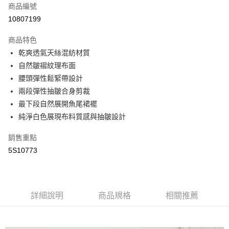
商品編號
街口支付
10807199
悠遊付
商品特色
全盈+PAY
乾爽透氣天絲混紡材質
AFTEE先享後付
自然皺褶紋理布面
相關說明
腰頭彈性鬆緊帶設計
【關於「AFTEE先享後付」】
兩段彈性抽皺合身剪裁
AFTEE先享後付是「在收到商品之後才付款」的支付方式。 讓您購物簡單
運送方式
最下段自然展開魚尾裙襬
便利好安心！
１．簡單：不需註冊會員、不需綁卡、不需儲值。
純淨白色展現布料質感與抽皺設計
全家取貨付款
２．便利：只要手機號碼，簡訊認證，即可結帳。
每筆NT$65，滿NT$2,000(含以上)免運費
３．安心：先確認商品／服務後，再付款。
銷售重點
5S10773
付款後全家取貨
【「AFTEE先享後付」結帳流程】
１．於結帳方式選擇「AFTEE先享後付」後，將跳轉至「AFTEE先享後付」
每筆NT$65，滿NT$2,000(含以上)免運費
結帳頁面，進行簡訊認證並確認金額後，即可完成結帳。
２．訂單成立數日內，您將收到繳費通知簡訊。
7-11取貨付款
３．收到繳費通知簡訊後14天內，點擊此簡訊中的連結，可透過四大超商／
詳細說明
商品規格
相關推薦
每筆NT$65，滿NT$2,000(含以上)免運費
ATM／網路銀行／等多元方式進行付款，方視為交易完成。
※ 請注意：結帳手續完成當下不需立刻繳費，但若您需要取消訂單，請聯絡
付款後7-11取貨
購買商品的店家。未經商家同意取消之訂單仍視為有效，需透過AFTEE先享
後付繳納相關費用。