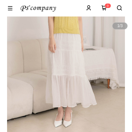
0
1
/
3