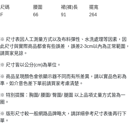
尺碼
腰圍
裙(褲)長
擺寬
F
66
91
264
※ 尺寸表因人工測量方式以及布料彈性、水洗處理等因素，因
此尺寸與實際商品都會有些誤差 ，誤差2-3cm以內為正常範圍，
請買家見諒。
※ 尺寸皆以公分(cm)為單位。
※ 商品呈現顏色會依顯示器不同而有所差異，請以實品色彩為
準，如介意色差下單前請買家考慮清楚。
※ 特別提醒：胸圍/ 腰圍/ 臀圍/ 腿圍 以上品項丈量方式皆為一
圈。
※ 版形尺寸較一般網路品牌略大，請詳細參考尺寸表後再行下
單。