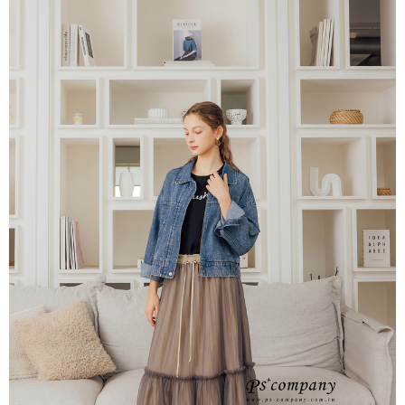
每筆NT$65，滿NT$2,000(含以上)免運費
※ 交易是否成功請以「AFTEE先享後付 」之結帳頁面顯示為準，若有關於
是否繳費成功／繳費後需取消欲退款等相關疑問，請聯繫「AFTEE先享後付
宅配
客戶支援中心」
https://netprotections.freshdesk.com/support/home
每筆NT$100，滿NT$2,000(含以上)免運費
【注意事項】
１．透過由恩沛科技股份有限公司提供之「AFTEE先享後付」服務完成之交
易，需依本服務之必要範圍內提供個人資料，並將交易相關給付款項請求債
權轉讓予恩沛科技股份有限公司。
２．關於個人資料處理事宜，請瀏覽以下網址：
https://aftee.tw/terms/#terms3
３．未成年的使用者請事先徵得法定代理人或監護人之同意方可使用
「AFTEE先享後付」，若未經同意申辦者引起之損失，本公司不負相關責
任。
４．使用「AFTEE先享後付」時，將依據個別帳號之用戶狀況，依本公司即
時審查核予不同之上限額度；若仍有額度不足之情形，本公司將視審查結果
請求用戶進行身份認證。
５．嚴禁一人註冊多個帳號或使用他人資訊註冊。若發現惡意使用之情形，
恩沛科技股份有限公司將有權停止該用戶之使用額度並採取法律行動。