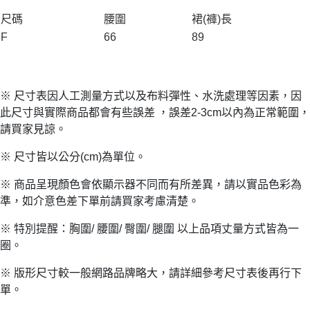
尺碼
腰圍
裙(褲)長
F
66
89
※ 尺寸表因人工測量方式以及布料彈性、水洗處理等因素，因
此尺寸與實際商品都會有些誤差 ，誤差2-3cm以內為正常範圍，
請買家見諒。
※ 尺寸皆以公分(cm)為單位。
※ 商品呈現顏色會依顯示器不同而有所差異，請以實品色彩為
準，如介意色差下單前請買家考慮清楚。
※ 特別提醒：胸圍/ 腰圍/ 臀圍/ 腿圍 以上品項丈量方式皆為一
圈。
※ 版形尺寸較一般網路品牌略大，請詳細參考尺寸表後再行下
單。