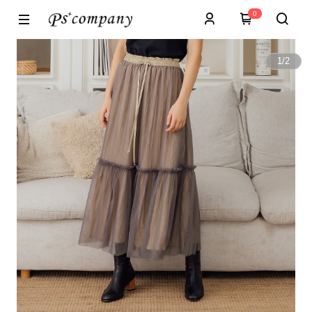
0
1
/
2