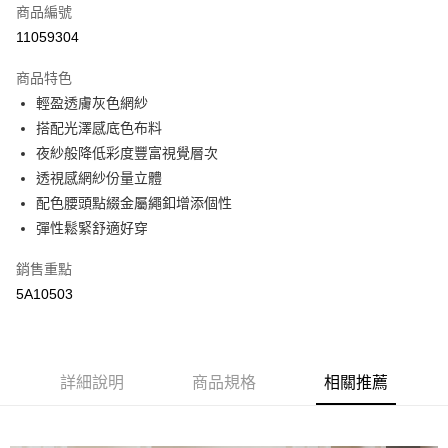
商品編號
街口支付
11059304
悠遊付
商品特色
全盈+PAY
輕盈透膚灰色網紗
AFTEE先享後付
搭配光澤感底色布料
相關說明
夜紗般降低彩度豐富視覺層次
【關於「AFTEE先享後付」】
透視感網紗份量立體
AFTEE先享後付是「在收到商品之後才付款」的支付方式。 讓您購物簡單
運送方式
配色腰頭點綴金屬繩釦增添個性
便利好安心！
１．簡單：不需註冊會員、不需綁卡、不需儲值。
彈性鬆緊舒適好穿
全家取貨付款
２．便利：只要手機號碼，簡訊認證，即可結帳。
每筆NT$65，滿NT$2,000(含以上)免運費
３．安心：先確認商品／服務後，再付款。
銷售重點
5A10503
付款後全家取貨
【「AFTEE先享後付」結帳流程】
１．於結帳方式選擇「AFTEE先享後付」後，將跳轉至「AFTEE先享後付」
每筆NT$65，滿NT$2,000(含以上)免運費
結帳頁面，進行簡訊認證並確認金額後，即可完成結帳。
２．訂單成立數日內，您將收到繳費通知簡訊。
7-11取貨付款
３．收到繳費通知簡訊後14天內，點擊此簡訊中的連結，可透過四大超商／
詳細說明
商品規格
相關推薦
每筆NT$65，滿NT$2,000(含以上)免運費
ATM／網路銀行／等多元方式進行付款，方視為交易完成。
※ 請注意：結帳手續完成當下不需立刻繳費，但若您需要取消訂單，請聯絡
付款後7-11取貨
購買商品的店家。未經商家同意取消之訂單仍視為有效，需透過AFTEE先享
後付繳納相關費用。