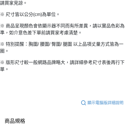
請買家見諒。
※ 尺寸皆以公分(cm)為單位。
※ 商品呈現顏色會依顯示器不同而有所差異，請以實品色彩為
準，如介意色差下單前請買家考慮清楚。
※ 特別提醒：胸圍/ 腰圍/ 臀圍/ 腿圍 以上品項丈量方式皆為一
圈。
※ 版形尺寸較一般網路品牌略大，請詳細參考尺寸表後再行下
單。
顯示電腦版詳細說明
商品規格