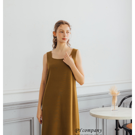
每筆NT$65，滿NT$2,000(含以上)免運費
※ 交易是否成功請以「AFTEE先享後付 」之結帳頁面顯示為準，若有關於
是否繳費成功／繳費後需取消欲退款等相關疑問，請聯繫「AFTEE先享後付
宅配
客戶支援中心」
https://netprotections.freshdesk.com/support/home
每筆NT$100，滿NT$2,000(含以上)免運費
【注意事項】
１．透過由恩沛科技股份有限公司提供之「AFTEE先享後付」服務完成之交
易，需依本服務之必要範圍內提供個人資料，並將交易相關給付款項請求債
權轉讓予恩沛科技股份有限公司。
２．關於個人資料處理事宜，請瀏覽以下網址：
https://aftee.tw/terms/#terms3
３．未成年的使用者請事先徵得法定代理人或監護人之同意方可使用
「AFTEE先享後付」，若未經同意申辦者引起之損失，本公司不負相關責
任。
４．使用「AFTEE先享後付」時，將依據個別帳號之用戶狀況，依本公司即
時審查核予不同之上限額度；若仍有額度不足之情形，本公司將視審查結果
請求用戶進行身份認證。
５．嚴禁一人註冊多個帳號或使用他人資訊註冊。若發現惡意使用之情形，
恩沛科技股份有限公司將有權停止該用戶之使用額度並採取法律行動。