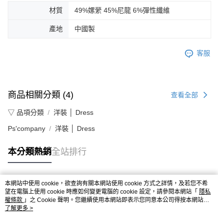
材質
49%嫘縈 45%尼龍 6%彈性纖維
產地
中國製
客服
商品相關分類 (4)
查看全部
▽ 品項分類
洋裝 │ Dress
Ps'company
洋裝 │ Dress
本分類熱銷
全站排行
本網站中使用 cookie，欲查詢有關本網站使用 cookie 方式之詳情，及若您不希
熱門標籤
望在電腦上使用 cookie 時應如何變更電腦的 cookie 設定，請參閱本網站「
隱私
權條款
」之 Cookie 聲明。您繼續使用本網站即表示您同意本公司得按本網站使
用條款之 Cookie 聲明使用 cookie。
了解更多 >