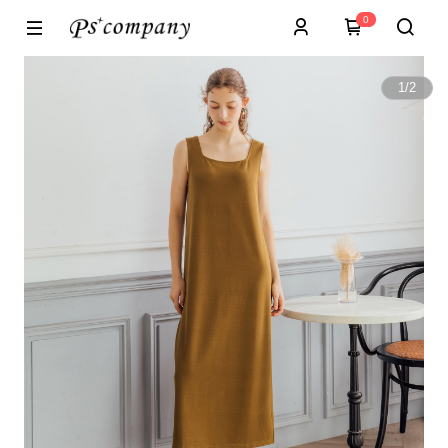
0
1
/
2