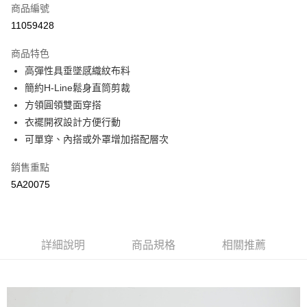
商品編號
街口支付
11059428
悠遊付
商品特色
全盈+PAY
高彈性具垂墜感織紋布料
AFTEE先享後付
簡約H-Line鬆身直筒剪裁
相關說明
方領圓領雙面穿搭
【關於「AFTEE先享後付」】
衣襬開衩設計方便行動
AFTEE先享後付是「在收到商品之後才付款」的支付方式。 讓您購物簡單
運送方式
可單穿、內搭或外罩增加搭配層次
便利好安心！
１．簡單：不需註冊會員、不需綁卡、不需儲值。
全家取貨付款
銷售重點
２．便利：只要手機號碼，簡訊認證，即可結帳。
每筆NT$65，滿NT$2,000(含以上)免運費
３．安心：先確認商品／服務後，再付款。
5A20075
付款後全家取貨
【「AFTEE先享後付」結帳流程】
１．於結帳方式選擇「AFTEE先享後付」後，將跳轉至「AFTEE先享後付」
每筆NT$65，滿NT$2,000(含以上)免運費
結帳頁面，進行簡訊認證並確認金額後，即可完成結帳。
２．訂單成立數日內，您將收到繳費通知簡訊。
詳細說明
商品規格
相關推薦
7-11取貨付款
３．收到繳費通知簡訊後14天內，點擊此簡訊中的連結，可透過四大超商／
每筆NT$65，滿NT$2,000(含以上)免運費
ATM／網路銀行／等多元方式進行付款，方視為交易完成。
※ 請注意：結帳手續完成當下不需立刻繳費，但若您需要取消訂單，請聯絡
付款後7-11取貨
購買商品的店家。未經商家同意取消之訂單仍視為有效，需透過AFTEE先享
後付繳納相關費用。