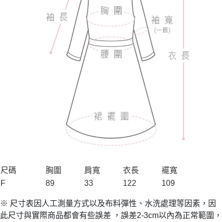
尺碼
胸圍
肩寬
衣長
襬寬
F
89
33
122
109
※ 尺寸表因人工測量方式以及布料彈性、水洗處理等因素，因
此尺寸與實際商品都會有些誤差 ，誤差2-3cm以內為正常範圍，