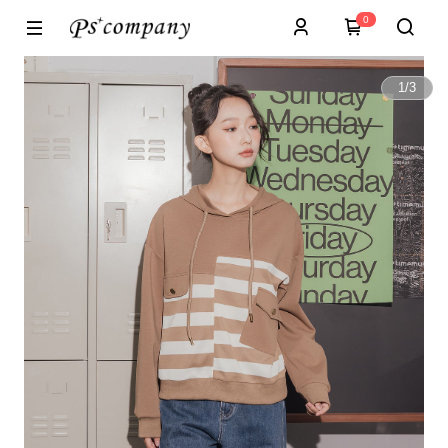
0
1
/
3