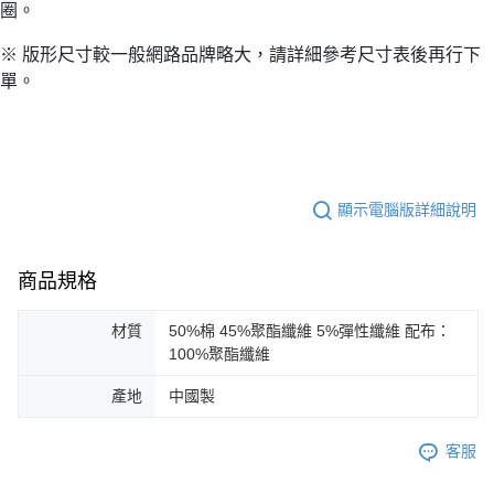
圈。
※ 版形尺寸較一般網路品牌略大，請詳細參考尺寸表後再行下
單。
顯示電腦版詳細說明
商品規格
材質
50%棉 45%聚酯纖維 5%彈性纖維 配布：
100%聚酯纖維
產地
中國製
客服