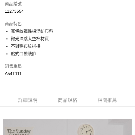
商品編號
街口支付
11273554
悠遊付
商品特色
全盈+PAY
寬條紋彈性棉混紡布料
AFTEE先享後付
微光澤感太空棉材質
相關說明
不對稱布紋拼接
【關於「AFTEE先享後付」】
貼式口袋裝飾
AFTEE先享後付是「在收到商品之後才付款」的支付方式。 讓您購物簡單
運送方式
便利好安心！
銷售重點
１．簡單：不需註冊會員、不需綁卡、不需儲值。
全家取貨付款
A54T111
２．便利：只要手機號碼，簡訊認證，即可結帳。
每筆NT$65，滿NT$2,000(含以上)免運費
３．安心：先確認商品／服務後，再付款。
付款後全家取貨
【「AFTEE先享後付」結帳流程】
１．於結帳方式選擇「AFTEE先享後付」後，將跳轉至「AFTEE先享後付」
每筆NT$65，滿NT$2,000(含以上)免運費
詳細說明
商品規格
相關推薦
結帳頁面，進行簡訊認證並確認金額後，即可完成結帳。
２．訂單成立數日內，您將收到繳費通知簡訊。
7-11取貨付款
３．收到繳費通知簡訊後14天內，點擊此簡訊中的連結，可透過四大超商／
每筆NT$65，滿NT$2,000(含以上)免運費
ATM／網路銀行／等多元方式進行付款，方視為交易完成。
※ 請注意：結帳手續完成當下不需立刻繳費，但若您需要取消訂單，請聯絡
付款後7-11取貨
購買商品的店家。未經商家同意取消之訂單仍視為有效，需透過AFTEE先享
後付繳納相關費用。