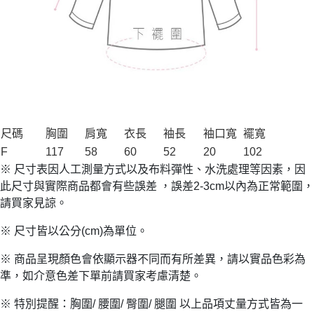
尺碼
胸圍
肩寬
衣長
袖長
袖口寬
襬寬
F
117
58
60
52
20
102
※ 尺寸表因人工測量方式以及布料彈性、水洗處理等因素，因
此尺寸與實際商品都會有些誤差 ，誤差2-3cm以內為正常範圍，
請買家見諒。
※ 尺寸皆以公分(cm)為單位。
※ 商品呈現顏色會依顯示器不同而有所差異，請以實品色彩為
準，如介意色差下單前請買家考慮清楚。
※ 特別提醒：胸圍/ 腰圍/ 臀圍/ 腿圍 以上品項丈量方式皆為一