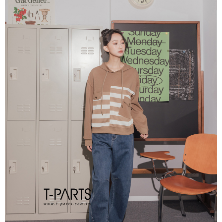
每筆NT$65，滿NT$2,000(含以上)免運費
※ 交易是否成功請以「AFTEE先享後付 」之結帳頁面顯示為準，若有關於
是否繳費成功／繳費後需取消欲退款等相關疑問，請聯繫「AFTEE先享後付
宅配
客戶支援中心」
https://netprotections.freshdesk.com/support/home
每筆NT$100，滿NT$2,000(含以上)免運費
【注意事項】
１．透過由恩沛科技股份有限公司提供之「AFTEE先享後付」服務完成之交
易，需依本服務之必要範圍內提供個人資料，並將交易相關給付款項請求債
權轉讓予恩沛科技股份有限公司。
２．關於個人資料處理事宜，請瀏覽以下網址：
https://aftee.tw/terms/#terms3
３．未成年的使用者請事先徵得法定代理人或監護人之同意方可使用
「AFTEE先享後付」，若未經同意申辦者引起之損失，本公司不負相關責
任。
４．使用「AFTEE先享後付」時，將依據個別帳號之用戶狀況，依本公司即
時審查核予不同之上限額度；若仍有額度不足之情形，本公司將視審查結果
請求用戶進行身份認證。
５．嚴禁一人註冊多個帳號或使用他人資訊註冊。若發現惡意使用之情形，
恩沛科技股份有限公司將有權停止該用戶之使用額度並採取法律行動。