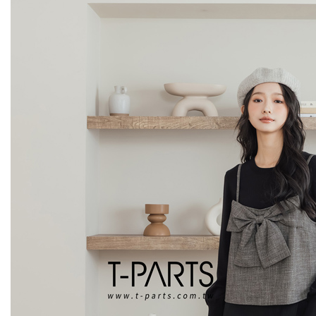
２．關於
https://aft
３．未成
「AFTE
任。
４．使用「
即時審查
結果請求
５．嚴禁
形，恩沛
動。