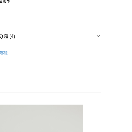
褲版型
FTEE先享後付」】
先享後付是「在收到商品之後才付款」的支付方式。 讓您購物簡單
心！
：不需註冊會員、不需綁卡、不需儲值。
：只要手機號碼，簡訊認證，即可結帳。
付款
：先確認商品／服務後，再付款。
類 (4)
5，滿NT$2,000(含以上)免運費
EE先享後付」結帳流程】
類
褲類 │ Pants
家取貨
方式選擇「AFTEE先享後付」後，將跳轉至「AFTEE先享後
客服
頁面，進行簡訊認證並確認金額後，即可完成結帳。
優雅仙氣
5，滿NT$2,000(含以上)免運費
成立數日內，您將收到繳費通知簡訊。
費通知簡訊後14天內，點擊此簡訊中的連結，可透過四大超商
褲類 │ Pants
付款
網路銀行／等多元方式進行付款，方視為交易完成。
5，滿NT$2,000(含以上)免運費
：結帳手續完成當下不需立刻繳費，但若您需要取消訂單，請聯
down✰優惠專區
下身 │ bottoms
的店家。未經商家同意取消之訂單仍視為有效，需透過AFTEE
繳納相關費用。
1取貨
否成功請以「AFTEE先享後付 」之結帳頁面顯示為準，若有關於
5，滿NT$2,000(含以上)免運費
功／繳費後需取消欲退款等相關疑問，請聯繫「AFTEE先享後
援中心」
https://netprotections.freshdesk.com/support/home
項】
00，滿NT$2,000(含以上)免運費
恩沛科技股份有限公司提供之「AFTEE先享後付」服務完成之
依本服務之必要範圍內提供個人資料，並將交易相關給付款項請
讓予恩沛科技股份有限公司。