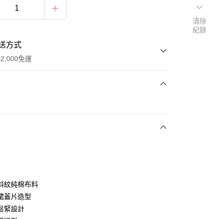
清除
紀錄
送方式
2,000免運
次付款
付款
斜紋純棉布料
裙蓋片造型
鬆緊設計
享後付