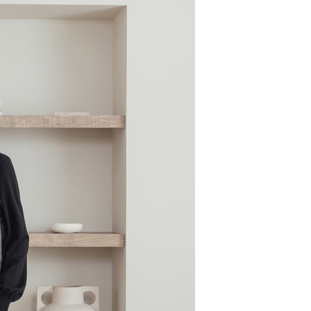
個人資料處理事宜，請瀏覽以下網址：
ee.tw/terms/#terms3
年的使用者請事先徵得法定代理人或監護人之同意方可使用
E先享後付」，若未經同意申辦者引起之損失，本公司不負相關責
AFTEE先享後付」時，將依據個別帳號之用戶狀況，依本公司
核予不同之上限額度；若仍有額度不足之情形，本公司將視審查
用戶進行身份認證。
一人註冊多個帳號或使用他人資訊註冊。若發現惡意使用之情
科技股份有限公司將有權停止該用戶之使用額度並採取法律行