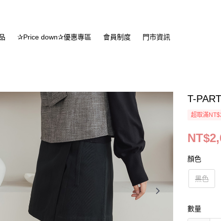
品
✰Price down✰優惠專區
會員制度
門市資訊
T-P
超取滿NT$
NT$2,
顏色
黑色
數量