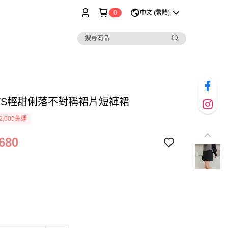
0
中文 (繁體)
ARTS輕甜俐落不對稱裙片短褲裙
2,000免運
680