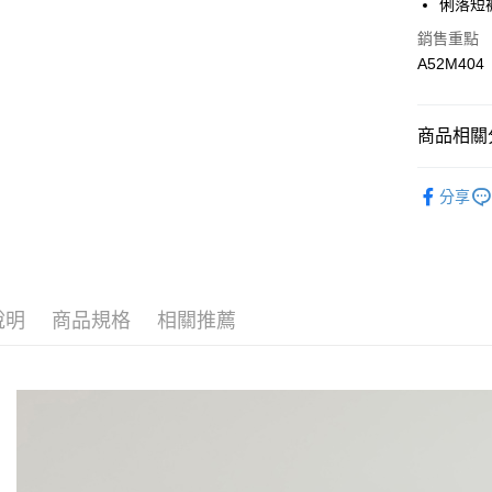
俐落短
相關說明
【關於「A
銷售重點
AFTEE
A52M404
便利好安
運送方式
１．簡單
２．便利
全家取貨
３．安心
商品相關分
每筆NT$6
【「AFT
▽ 品項分
付款後全
１．於結帳
分享
付」結帳
T-PARTS
每筆NT$6
２．訂單
３．收到繳
T-PARTS
7-11取貨
／ATM／
每筆NT$6
※ 請注意
✰Price 
絡購買商品
說明
商品規格
相關推薦
先享後付
付款後7-1
※ 交易是
每筆NT$6
是否繳費成
付客戶支
宅配
【注意事
每筆NT$1
１．透過由
交易，需
求債權轉