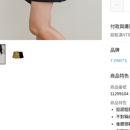
付款與運
超取滿NT$
付款方式
品牌
信用卡一
T-PARTS
超商取貨
商品特色
LINE Pay
商品編號
街口支付
11299104
商品特色
悠遊付
挺感粗
全盈+PAY
不對稱
後腰頭
AFTEE先