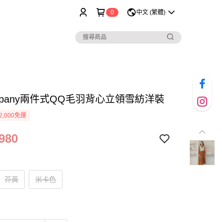
0
中文 (繁體)
ompany兩件式QQ毛羽背心立領雪紡洋裝
2,000免運
980
芥黃
米卡色