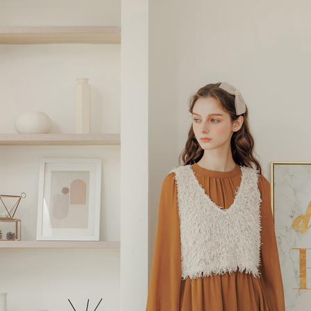
２．關於
https://aft
３．未成
「AFTE
任。
４．使用「
即時審查
結果請求
５．嚴禁
形，恩沛
動。