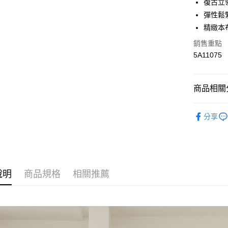
復古立
相關說明
【關於「A
彈性鬆
AFTEE
精緻本
便利好安
運送方式
１．簡單
銷售重點
２．便利
全家取貨
5A11075
３．安心
每筆NT$6
【「AFT
付款後全
１．於結帳
商品相關分
付」結帳
每筆NT$6
２．訂單
✰Price 
３．收到繳
分享
7-11取貨
／ATM／
✰Price 
每筆NT$6
※ 請注意
絡購買商品
先享後付
付款後7-1
※ 交易是
每筆NT$6
是否繳費成
說明
商品規格
相關推薦
付客戶支
宅配
【注意事
每筆NT$1
１．透過由
交易，需
求債權轉