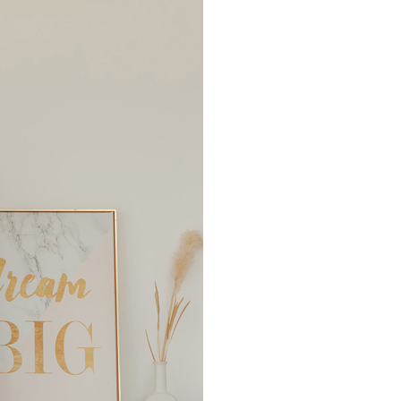
個人資料處理事宜，請瀏覽以下網址：
ee.tw/terms/#terms3
年的使用者請事先徵得法定代理人或監護人之同意方可使用
E先享後付」，若未經同意申辦者引起之損失，本公司不負相關責
AFTEE先享後付」時，將依據個別帳號之用戶狀況，依本公司
核予不同之上限額度；若仍有額度不足之情形，本公司將視審查
用戶進行身份認證。
一人註冊多個帳號或使用他人資訊註冊。若發現惡意使用之情
科技股份有限公司將有權停止該用戶之使用額度並採取法律行