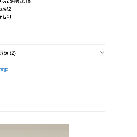
領碎褶飄逸感洋裝
FTEE先享後付」】
緊腰線
先享後付是「在收到商品之後才付款」的支付方式。 讓您購物簡單
布包釦
心！
：不需註冊會員、不需綁卡、不需儲值。
：只要手機號碼，簡訊認證，即可結帳。
付款
：先確認商品／服務後，再付款。
5，滿NT$2,000(含以上)免運費
EE先享後付」結帳流程】
家取貨
方式選擇「AFTEE先享後付」後，將跳轉至「AFTEE先享後
類 (2)
頁面，進行簡訊認證並確認金額後，即可完成結帳。
5，滿NT$2,000(含以上)免運費
成立數日內，您將收到繳費通知簡訊。
down✰優惠專區
外套 │ Outer
費通知簡訊後14天內，點擊此簡訊中的連結，可透過四大超商
客服
付款
網路銀行／等多元方式進行付款，方視為交易完成。
down✰優惠專區
洋裝 │ One-pieces
5，滿NT$2,000(含以上)免運費
：結帳手續完成當下不需立刻繳費，但若您需要取消訂單，請聯
的店家。未經商家同意取消之訂單仍視為有效，需透過AFTEE
繳納相關費用。
1取貨
否成功請以「AFTEE先享後付 」之結帳頁面顯示為準，若有關於
5，滿NT$2,000(含以上)免運費
功／繳費後需取消欲退款等相關疑問，請聯繫「AFTEE先享後
援中心」
https://netprotections.freshdesk.com/support/home
項】
00，滿NT$2,000(含以上)免運費
恩沛科技股份有限公司提供之「AFTEE先享後付」服務完成之
依本服務之必要範圍內提供個人資料，並將交易相關給付款項請
讓予恩沛科技股份有限公司。