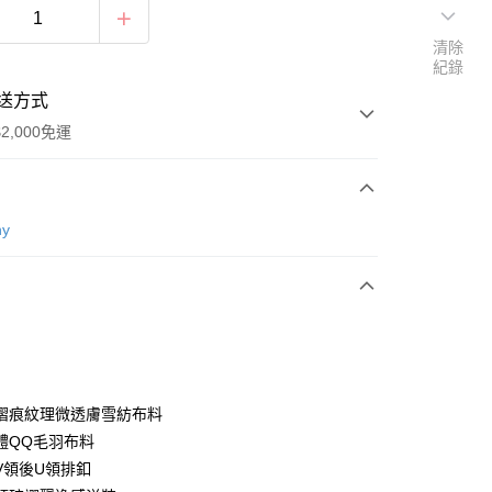
清除
紀錄
送方式
2,000免運
次付款
ny
付款
褶痕紋理微透膚雪紡布料
體QQ毛羽布料
V領後U領排釦
享後付