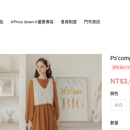
品
✰Price down✰優惠專區
會員制度
門市資訊
Ps'c
超取滿NT$
NT$3,
顏色
粉色
數量