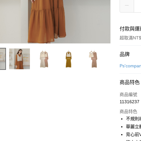
付款與運
超取滿NT$
付款方式
品牌
信用卡一
Ps'compa
超商取貨
商品特色
LINE Pay
商品編號
街口支付
11316237
商品特色
悠遊付
不規則
全盈+PAY
華麗立
背心前
AFTEE先