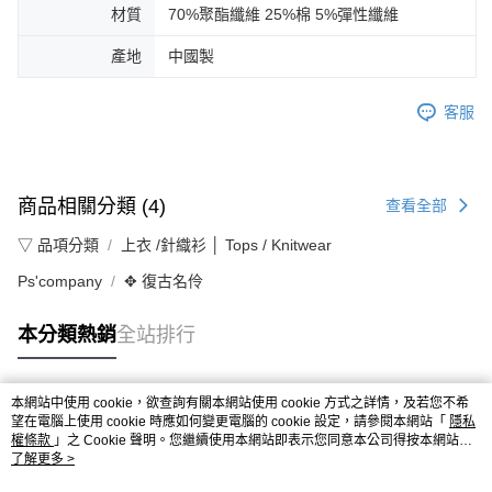
材質
70%聚酯纖維 25%棉 5%彈性纖維
產地
中國製
客服
商品相關分類 (4)
查看全部
▽ 品項分類
上衣 /針織衫 │ Tops / Knitwear
Ps'company
✥ 復古名伶
本分類熱銷
全站排行
本網站中使用 cookie，欲查詢有關本網站使用 cookie 方式之詳情，及若您不希
熱門標籤
望在電腦上使用 cookie 時應如何變更電腦的 cookie 設定，請參閱本網站「
隱私
權條款
」之 Cookie 聲明。您繼續使用本網站即表示您同意本公司得按本網站使
用條款之 Cookie 聲明使用 cookie。
了解更多 >