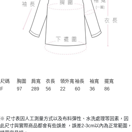
尺碼
胸圍
肩寬
衣長
領外寬
袖長
袖寬
擺寬
F
97
289
56
22
60
36
86
※ 尺寸表因人工測量方式以及布料彈性、水洗處理等因素，因
此尺寸與實際商品都會有些誤差 ，誤差2-3cm以內為正常範圍，