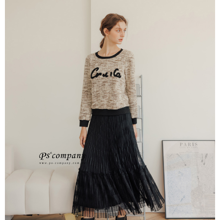
每筆NT$65，滿NT$2,000(含以上)免運費
※ 交易是否成功請以「AFTEE先享後付 」之結帳頁面顯示為準，若有關於
是否繳費成功／繳費後需取消欲退款等相關疑問，請聯繫「AFTEE先享後付
宅配
客戶支援中心」
https://netprotections.freshdesk.com/support/home
每筆NT$100，滿NT$2,000(含以上)免運費
【注意事項】
１．透過由恩沛科技股份有限公司提供之「AFTEE先享後付」服務完成之交
易，需依本服務之必要範圍內提供個人資料，並將交易相關給付款項請求債
權轉讓予恩沛科技股份有限公司。
２．關於個人資料處理事宜，請瀏覽以下網址：
https://aftee.tw/terms/#terms3
３．未成年的使用者請事先徵得法定代理人或監護人之同意方可使用
「AFTEE先享後付」，若未經同意申辦者引起之損失，本公司不負相關責
任。
４．使用「AFTEE先享後付」時，將依據個別帳號之用戶狀況，依本公司即
時審查核予不同之上限額度；若仍有額度不足之情形，本公司將視審查結果
請求用戶進行身份認證。
５．嚴禁一人註冊多個帳號或使用他人資訊註冊。若發現惡意使用之情形，
恩沛科技股份有限公司將有權停止該用戶之使用額度並採取法律行動。