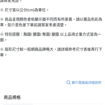
請買家見諒。
※ 尺寸皆以公分(cm)為單位。
※ 商品呈現顏色會依顯示器不同而有所差異，請以實品色彩為
準，如介意色差下單前請買家考慮清楚。
※ 特別提醒：胸圍/ 腰圍/ 臀圍/ 腿圍 以上品項丈量方式皆為一
圈。
※ 版形尺寸較一般網路品牌略大，請詳細參考尺寸表後再行下
單。
顯示電腦版詳細說明
商品規格