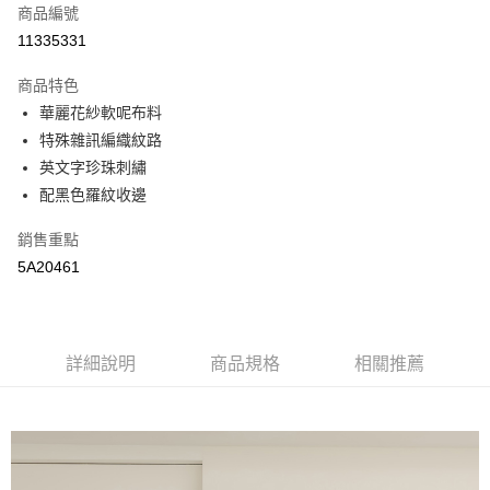
商品編號
街口支付
11335331
悠遊付
商品特色
全盈+PAY
華麗花紗軟呢布料
AFTEE先享後付
特殊雜訊編織紋路
相關說明
英文字珍珠刺繡
【關於「AFTEE先享後付」】
配黑色羅紋收邊
AFTEE先享後付是「在收到商品之後才付款」的支付方式。 讓您購物簡單
運送方式
便利好安心！
銷售重點
１．簡單：不需註冊會員、不需綁卡、不需儲值。
全家取貨付款
5A20461
２．便利：只要手機號碼，簡訊認證，即可結帳。
每筆NT$65，滿NT$2,000(含以上)免運費
３．安心：先確認商品／服務後，再付款。
付款後全家取貨
【「AFTEE先享後付」結帳流程】
１．於結帳方式選擇「AFTEE先享後付」後，將跳轉至「AFTEE先享後付」
每筆NT$65，滿NT$2,000(含以上)免運費
詳細說明
商品規格
相關推薦
結帳頁面，進行簡訊認證並確認金額後，即可完成結帳。
２．訂單成立數日內，您將收到繳費通知簡訊。
7-11取貨付款
３．收到繳費通知簡訊後14天內，點擊此簡訊中的連結，可透過四大超商／
每筆NT$65，滿NT$2,000(含以上)免運費
ATM／網路銀行／等多元方式進行付款，方視為交易完成。
※ 請注意：結帳手續完成當下不需立刻繳費，但若您需要取消訂單，請聯絡
付款後7-11取貨
購買商品的店家。未經商家同意取消之訂單仍視為有效，需透過AFTEE先享
後付繳納相關費用。