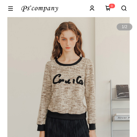
0
1
/
2