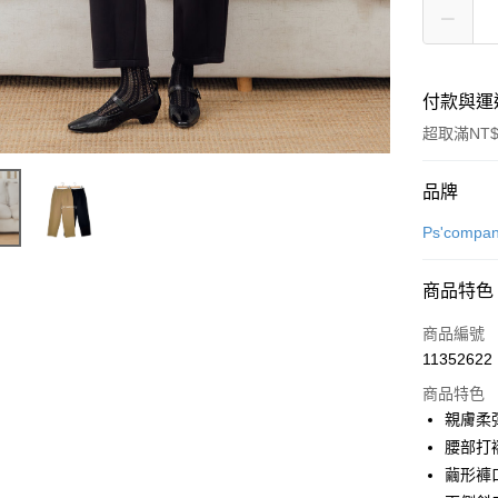
付款與運
超取滿NT$
付款方式
品牌
信用卡一
Ps'compa
超商取貨
商品特色
LINE Pay
商品編號
街口支付
11352622
商品特色
悠遊付
親膚柔
全盈+PAY
腰部打
繭形褲
AFTEE先