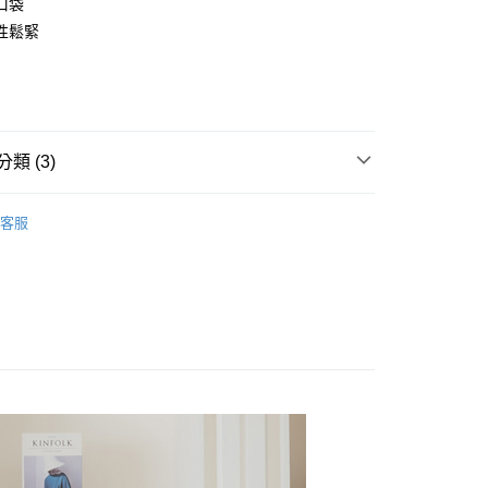
口袋
FTEE先享後付」】
性鬆緊
先享後付是「在收到商品之後才付款」的支付方式。 讓您購物簡單
心！
：不需註冊會員、不需綁卡、不需儲值。
：只要手機號碼，簡訊認證，即可結帳。
付款
：先確認商品／服務後，再付款。
5，滿NT$2,000(含以上)免運費
類 (3)
EE先享後付」結帳流程】
家取貨
方式選擇「AFTEE先享後付」後，將跳轉至「AFTEE先享後
類
褲類 │ Pants
頁面，進行簡訊認證並確認金額後，即可完成結帳。
5，滿NT$2,000(含以上)免運費
客服
成立數日內，您將收到繳費通知簡訊。
ny
褲類 │ Pants
費通知簡訊後14天內，點擊此簡訊中的連結，可透過四大超商
付款
網路銀行／等多元方式進行付款，方視為交易完成。
down✰優惠專區
下身 │ bottoms
5，滿NT$2,000(含以上)免運費
：結帳手續完成當下不需立刻繳費，但若您需要取消訂單，請聯
的店家。未經商家同意取消之訂單仍視為有效，需透過AFTEE
繳納相關費用。
1取貨
否成功請以「AFTEE先享後付 」之結帳頁面顯示為準，若有關於
5，滿NT$2,000(含以上)免運費
功／繳費後需取消欲退款等相關疑問，請聯繫「AFTEE先享後
援中心」
https://netprotections.freshdesk.com/support/home
項】
00，滿NT$2,000(含以上)免運費
恩沛科技股份有限公司提供之「AFTEE先享後付」服務完成之
依本服務之必要範圍內提供個人資料，並將交易相關給付款項請
讓予恩沛科技股份有限公司。