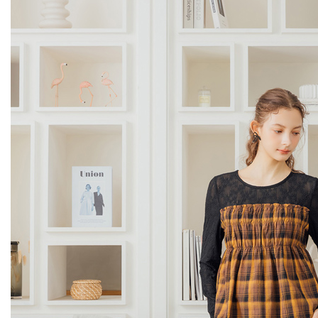
２．關於
https://aft
３．未成
「AFTE
任。
４．使用「
即時審查
結果請求
５．嚴禁
形，恩沛
動。