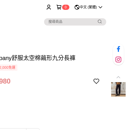
0
中文 (繁體)
ompany舒服太空棉繭形九分長褲
2,000免運
980