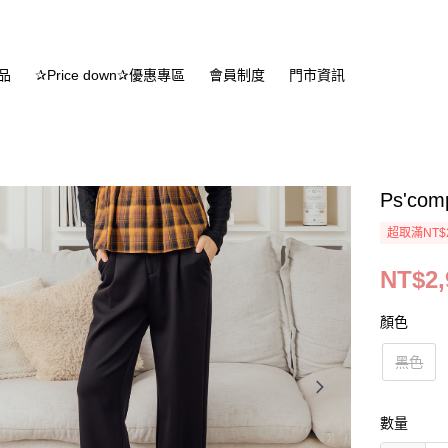
品
✰Price down✰優惠專區
會員制度
門市資訊
Ps'c
超取滿NT$
NT$2,
顏色
黑色
數量