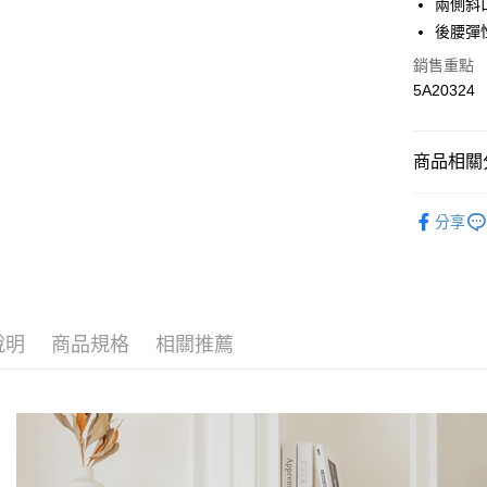
兩側斜
相關說明
【關於「A
後腰彈
AFTEE
銷售重點
便利好安
運送方式
１．簡單
5A20324
２．便利
全家取貨
３．安心
每筆NT$6
商品相關分
【「AFT
付款後全
１．於結帳
▽ 品項分
付」結帳
每筆NT$6
分享
２．訂單
Ps'compa
３．收到繳
7-11取貨
／ATM／
✰Price 
每筆NT$6
※ 請注意
絡購買商品
先享後付
付款後7-1
※ 交易是
說明
商品規格
相關推薦
每筆NT$6
是否繳費成
付客戶支
宅配
【注意事
每筆NT$1
１．透過由
交易，需
求債權轉