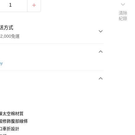
清除
紀錄
送方式
2,000免運
次付款
ny
付款
彈太空棉材質
褶修飾腹部線條
口車折設計
享後付