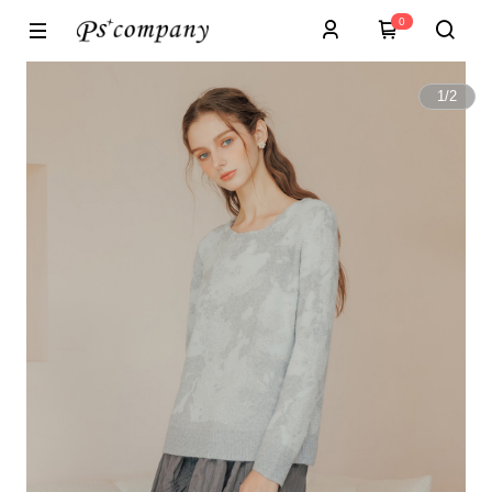
0
1
/
2