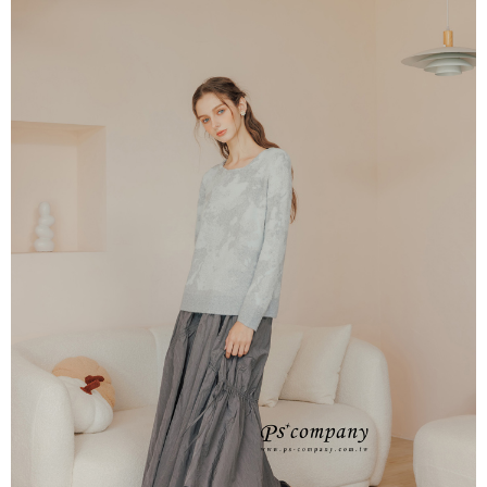
每筆NT$65，滿NT$2,000(含以上)免運費
※ 交易是否成功請以「AFTEE先享後付 」之結帳頁面顯示為準，若有關於
是否繳費成功／繳費後需取消欲退款等相關疑問，請聯繫「AFTEE先享後付
宅配
客戶支援中心」
https://netprotections.freshdesk.com/support/home
每筆NT$100，滿NT$2,000(含以上)免運費
【注意事項】
１．透過由恩沛科技股份有限公司提供之「AFTEE先享後付」服務完成之交
易，需依本服務之必要範圍內提供個人資料，並將交易相關給付款項請求債
權轉讓予恩沛科技股份有限公司。
２．關於個人資料處理事宜，請瀏覽以下網址：
https://aftee.tw/terms/#terms3
３．未成年的使用者請事先徵得法定代理人或監護人之同意方可使用
「AFTEE先享後付」，若未經同意申辦者引起之損失，本公司不負相關責
任。
４．使用「AFTEE先享後付」時，將依據個別帳號之用戶狀況，依本公司即
時審查核予不同之上限額度；若仍有額度不足之情形，本公司將視審查結果
請求用戶進行身份認證。
５．嚴禁一人註冊多個帳號或使用他人資訊註冊。若發現惡意使用之情形，
恩沛科技股份有限公司將有權停止該用戶之使用額度並採取法律行動。