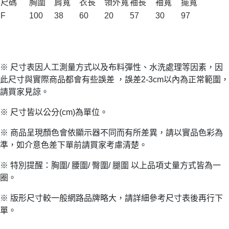
尺碼
胸圍
肩寬
衣長
領外寬
袖長
袖寬
擺寬
F
100
38
60
20
57
30
97
※ 尺寸表因人工測量方式以及布料彈性、水洗處理等因素，因
此尺寸與實際商品都會有些誤差 ，誤差2-3cm以內為正常範圍，
請買家見諒。
※ 尺寸皆以公分(cm)為單位。
※ 商品呈現顏色會依顯示器不同而有所差異，請以實品色彩為
準，如介意色差下單前請買家考慮清楚。
※ 特別提醒：胸圍/ 腰圍/ 臀圍/ 腿圍 以上品項丈量方式皆為一
圈。
※ 版形尺寸較一般網路品牌略大，請詳細參考尺寸表後再行下
單。