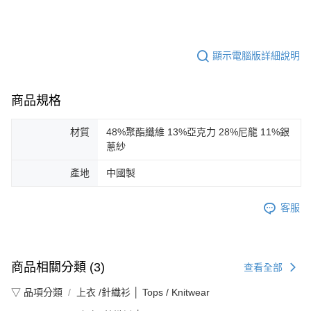
顯示電腦版詳細說明
商品規格
材質
48%聚酯纖維 13%亞克力 28%尼龍 11%銀
蔥紗
產地
中國製
客服
商品相關分類 (3)
查看全部
▽ 品項分類
上衣 /針織衫 │ Tops / Knitwear