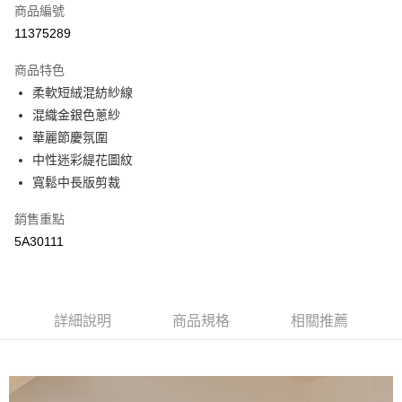
商品編號
街口支付
11375289
悠遊付
商品特色
全盈+PAY
柔軟短絨混紡紗線
AFTEE先享後付
混織金銀色蔥紗
相關說明
華麗節慶氛圍
【關於「AFTEE先享後付」】
中性迷彩緹花圖紋
AFTEE先享後付是「在收到商品之後才付款」的支付方式。 讓您購物簡單
運送方式
寬鬆中長版剪裁
便利好安心！
１．簡單：不需註冊會員、不需綁卡、不需儲值。
全家取貨付款
銷售重點
２．便利：只要手機號碼，簡訊認證，即可結帳。
每筆NT$65，滿NT$2,000(含以上)免運費
３．安心：先確認商品／服務後，再付款。
5A30111
付款後全家取貨
【「AFTEE先享後付」結帳流程】
１．於結帳方式選擇「AFTEE先享後付」後，將跳轉至「AFTEE先享後付」
每筆NT$65，滿NT$2,000(含以上)免運費
結帳頁面，進行簡訊認證並確認金額後，即可完成結帳。
２．訂單成立數日內，您將收到繳費通知簡訊。
詳細說明
商品規格
相關推薦
7-11取貨付款
３．收到繳費通知簡訊後14天內，點擊此簡訊中的連結，可透過四大超商／
每筆NT$65，滿NT$2,000(含以上)免運費
ATM／網路銀行／等多元方式進行付款，方視為交易完成。
※ 請注意：結帳手續完成當下不需立刻繳費，但若您需要取消訂單，請聯絡
付款後7-11取貨
購買商品的店家。未經商家同意取消之訂單仍視為有效，需透過AFTEE先享
後付繳納相關費用。