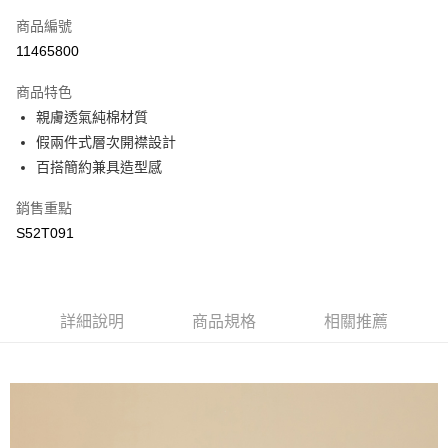
商品編號
街口支付
11465800
悠遊付
商品特色
全盈+PAY
親膚透氣純棉材質
AFTEE先享後付
假兩件式層次開襟設計
相關說明
百搭簡約兼具造型感
【關於「AFTEE先享後付」】
AFTEE先享後付是「在收到商品之後才付款」的支付方式。 讓您購物簡單
銷售重點
運送方式
便利好安心！
S52T091
１．簡單：不需註冊會員、不需綁卡、不需儲值。
全家取貨付款
２．便利：只要手機號碼，簡訊認證，即可結帳。
每筆NT$65，滿NT$2,000(含以上)免運費
３．安心：先確認商品／服務後，再付款。
付款後全家取貨
【「AFTEE先享後付」結帳流程】
詳細說明
商品規格
相關推薦
１．於結帳方式選擇「AFTEE先享後付」後，將跳轉至「AFTEE先享後付」
每筆NT$65，滿NT$2,000(含以上)免運費
結帳頁面，進行簡訊認證並確認金額後，即可完成結帳。
２．訂單成立數日內，您將收到繳費通知簡訊。
7-11取貨付款
３．收到繳費通知簡訊後14天內，點擊此簡訊中的連結，可透過四大超商／
每筆NT$65，滿NT$2,000(含以上)免運費
ATM／網路銀行／等多元方式進行付款，方視為交易完成。
※ 請注意：結帳手續完成當下不需立刻繳費，但若您需要取消訂單，請聯絡
付款後7-11取貨
購買商品的店家。未經商家同意取消之訂單仍視為有效，需透過AFTEE先享