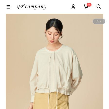
0
1
/
2