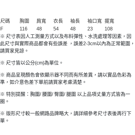
尺碼
胸圍
肩寬
衣長
袖長
袖口寬
擺寬
F
116
48
54
48
23
108
※ 尺寸表因人工測量方式以及布料彈性、水洗處理等因素，因
此尺寸與實際商品都會有些誤差 ，誤差2-3cm以內為正常範圍，
請買家見諒。
※ 尺寸皆以公分(cm)為單位。
※ 商品呈現顏色會依顯示器不同而有所差異，請以實品色彩為
準，如介意色差下單前請買家考慮清楚。
※ 特別提醒：胸圍/ 腰圍/ 臀圍/ 腿圍 以上品項丈量方式皆為一
圈。
※ 版形尺寸較一般網路品牌略大，請詳細參考尺寸表後再行下
單。