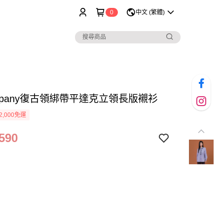
0
中文 (繁體)
ompany復古領綁帶平達克立領長版襯衫
2,000免運
590