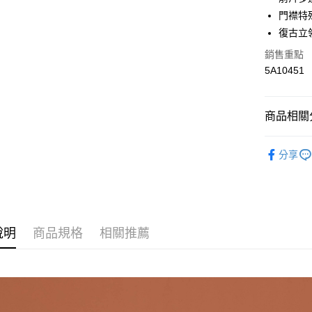
AFTEE先
門襟特
相關說明
【關於「A
復古立
AFTEE
銷售重點
便利好安
運送方式
１．簡單
5A10451
２．便利
全家取貨
３．安心
每筆NT$6
商品相關分
【「AFT
付款後全
１．於結帳
▽ 品項分
付」結帳
每筆NT$6
分享
２．訂單
Ps'compa
３．收到繳
7-11取貨
／ATM／
Ps'compa
每筆NT$6
※ 請注意
絡購買商品
✰Price 
先享後付
付款後7-1
※ 交易是
說明
商品規格
相關推薦
每筆NT$6
是否繳費成
付客戶支
宅配
【注意事
每筆NT$1
１．透過由
交易，需