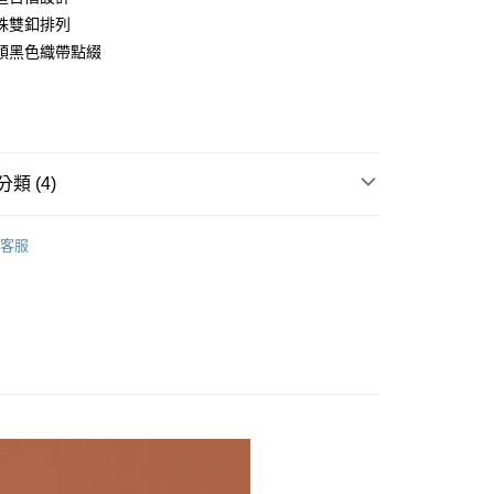
享後付
殊雙釦排列
FTEE先享後付」】
領黑色織帶點綴
先享後付是「在收到商品之後才付款」的支付方式。 讓您購物簡單
心！
：不需註冊會員、不需綁卡、不需儲值。
：只要手機號碼，簡訊認證，即可結帳。
付款
：先確認商品／服務後，再付款。
5，滿NT$2,000(含以上)免運費
類 (4)
EE先享後付」結帳流程】
家取貨
方式選擇「AFTEE先享後付」後，將跳轉至「AFTEE先享後
類
上衣 /針織衫 │ Tops / Knitwear
頁面，進行簡訊認證並確認金額後，即可完成結帳。
5，滿NT$2,000(含以上)免運費
客服
成立數日內，您將收到繳費通知簡訊。
ny
✥ 復古名伶
費通知簡訊後14天內，點擊此簡訊中的連結，可透過四大超商
付款
網路銀行／等多元方式進行付款，方視為交易完成。
ny
上衣 /針織衫 │ Tops / Knitwear
5，滿NT$2,000(含以上)免運費
：結帳手續完成當下不需立刻繳費，但若您需要取消訂單，請聯
的店家。未經商家同意取消之訂單仍視為有效，需透過AFTEE
down✰優惠專區
上衣 │ Tops
繳納相關費用。
1取貨
否成功請以「AFTEE先享後付 」之結帳頁面顯示為準，若有關於
5，滿NT$2,000(含以上)免運費
功／繳費後需取消欲退款等相關疑問，請聯繫「AFTEE先享後
援中心」
https://netprotections.freshdesk.com/support/home
項】
00，滿NT$2,000(含以上)免運費
恩沛科技股份有限公司提供之「AFTEE先享後付」服務完成之
依本服務之必要範圍內提供個人資料，並將交易相關給付款項請