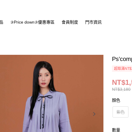
品
✰Price down✰優惠專區
會員制度
門市資訊
Ps’c
超取滿NT$
NT$1,
NT$3,180
顏色
紫色
數量