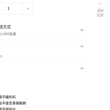
清除
紀錄
送方式
2,000免運
次付款
ny
付款
棉平織布料
段平達克車褶裝飾
道百褶設計