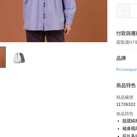
付款與運
超取滿NT$
付款方式
品牌
信用卡一
Ps'compa
超商取貨
商品特色
LINE Pay
商品編號
街口支付
11726322
商品特色
悠遊付
挺感純
全盈+PAY
袖身兩
前片多