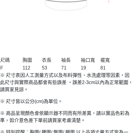
尺碼
胸圍
衣長
袖長
袖口寬
襬寬
F
112
53
71
19
81
※ 尺寸表因人工測量方式以及布料彈性、水洗處理等因素，因
此尺寸與實際商品都會有些誤差 ，誤差2-3cm以內為正常範圍，
請買家見諒。
※ 尺寸皆以公分(cm)為單位。
※ 商品呈現顏色會依顯示器不同而有所差異，請以實品色彩為
準，如介意色差下單前請買家考慮清楚。
※ 特別提醒：胸圍/ 腰圍/ 臀圍/ 腿圍 以上品項丈量方式皆為一