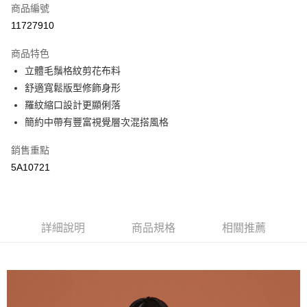
商品編號
街口支付
11727910
悠遊付
商品特色
全盈+PAY
立體毛鬚格紋剪花布料
AFTEE先享後付
舒適寬鬆版型修飾身形
相關說明
羅紋縮口設計更顯俐落
【關於「AFTEE先享後付」】
簡約中帶有豐富視覺層次混搭風格
AFTEE先享後付是「在收到商品之後才付款」的支付方式。 讓您購物簡單
運送方式
便利好安心！
銷售重點
１．簡單：不需註冊會員、不需綁卡、不需儲值。
全家取貨付款
5A10721
２．便利：只要手機號碼，簡訊認證，即可結帳。
每筆NT$65，滿NT$2,000(含以上)免運費
３．安心：先確認商品／服務後，再付款。
付款後全家取貨
【「AFTEE先享後付」結帳流程】
１．於結帳方式選擇「AFTEE先享後付」後，將跳轉至「AFTEE先享後付」
每筆NT$65，滿NT$2,000(含以上)免運費
詳細說明
商品規格
相關推薦
結帳頁面，進行簡訊認證並確認金額後，即可完成結帳。
２．訂單成立數日內，您將收到繳費通知簡訊。
7-11取貨付款
３．收到繳費通知簡訊後14天內，點擊此簡訊中的連結，可透過四大超商／
每筆NT$65，滿NT$2,000(含以上)免運費
ATM／網路銀行／等多元方式進行付款，方視為交易完成。
※ 請注意：結帳手續完成當下不需立刻繳費，但若您需要取消訂單，請聯絡
付款後7-11取貨
購買商品的店家。未經商家同意取消之訂單仍視為有效，需透過AFTEE先享
後付繳納相關費用。