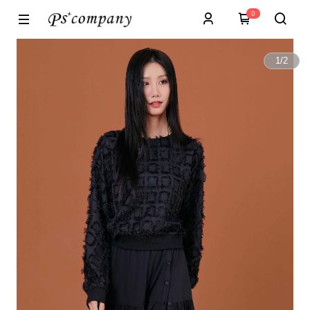
0
1
/
2