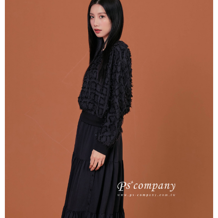
每筆NT$65，滿NT$2,000(含以上)免運費
※ 交易是否成功請以「AFTEE先享後付 」之結帳頁面顯示為準，若有關於
是否繳費成功／繳費後需取消欲退款等相關疑問，請聯繫「AFTEE先享後付
宅配
客戶支援中心」
https://netprotections.freshdesk.com/support/home
每筆NT$100，滿NT$2,000(含以上)免運費
【注意事項】
１．透過由恩沛科技股份有限公司提供之「AFTEE先享後付」服務完成之交
易，需依本服務之必要範圍內提供個人資料，並將交易相關給付款項請求債
權轉讓予恩沛科技股份有限公司。
２．關於個人資料處理事宜，請瀏覽以下網址：
https://aftee.tw/terms/#terms3
３．未成年的使用者請事先徵得法定代理人或監護人之同意方可使用
「AFTEE先享後付」，若未經同意申辦者引起之損失，本公司不負相關責
任。
４．使用「AFTEE先享後付」時，將依據個別帳號之用戶狀況，依本公司即
時審查核予不同之上限額度；若仍有額度不足之情形，本公司將視審查結果
請求用戶進行身份認證。
５．嚴禁一人註冊多個帳號或使用他人資訊註冊。若發現惡意使用之情形，
恩沛科技股份有限公司將有權停止該用戶之使用額度並採取法律行動。