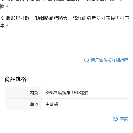
圈。
※ 版形尺寸較一般網路品牌略大，請詳細參考尺寸表後再行下
單。
顯示電腦版詳細說明
商品規格
材質
85%聚酯纖維 15%嫘縈
產地
中國製
客服