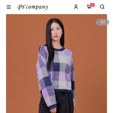
0
1
/
2