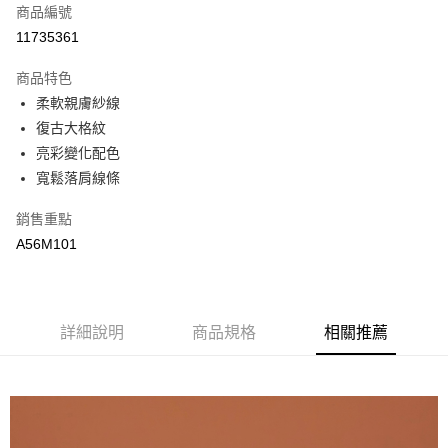
商品編號
街口支付
11735361
悠遊付
商品特色
全盈+PAY
柔軟親膚紗線
AFTEE先享後付
復古大格紋
相關說明
亮彩變化配色
【關於「AFTEE先享後付」】
寬鬆落肩線條
AFTEE先享後付是「在收到商品之後才付款」的支付方式。 讓您購物簡單
運送方式
便利好安心！
銷售重點
１．簡單：不需註冊會員、不需綁卡、不需儲值。
全家取貨付款
A56M101
２．便利：只要手機號碼，簡訊認證，即可結帳。
每筆NT$65，滿NT$2,000(含以上)免運費
３．安心：先確認商品／服務後，再付款。
付款後全家取貨
【「AFTEE先享後付」結帳流程】
１．於結帳方式選擇「AFTEE先享後付」後，將跳轉至「AFTEE先享後付」
每筆NT$65，滿NT$2,000(含以上)免運費
詳細說明
商品規格
相關推薦
結帳頁面，進行簡訊認證並確認金額後，即可完成結帳。
２．訂單成立數日內，您將收到繳費通知簡訊。
7-11取貨付款
３．收到繳費通知簡訊後14天內，點擊此簡訊中的連結，可透過四大超商／
每筆NT$65，滿NT$2,000(含以上)免運費
ATM／網路銀行／等多元方式進行付款，方視為交易完成。
※ 請注意：結帳手續完成當下不需立刻繳費，但若您需要取消訂單，請聯絡
付款後7-11取貨
購買商品的店家。未經商家同意取消之訂單仍視為有效，需透過AFTEE先享
後付繳納相關費用。