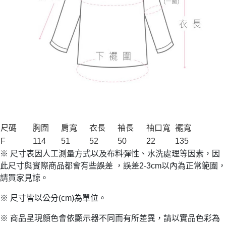
尺碼
胸圍
肩寬
衣長
袖長
袖口寬
襬寬
F
114
51
52
50
22
135
※ 尺寸表因人工測量方式以及布料彈性、水洗處理等因素，因
此尺寸與實際商品都會有些誤差 ，誤差2-3cm以內為正常範圍，
請買家見諒。
※ 尺寸皆以公分(cm)為單位。
※ 商品呈現顏色會依顯示器不同而有所差異，請以實品色彩為