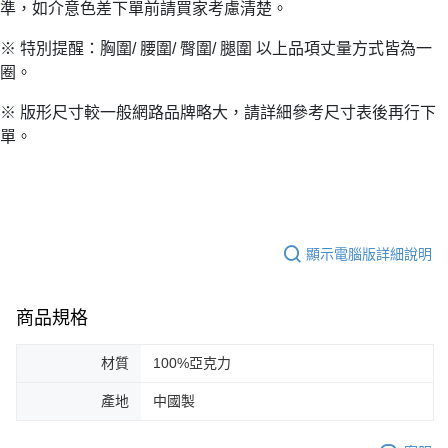
準，如介意色差下單前請買家考慮清楚。
※ 特別提醒：胸圍/ 腰圍/ 臀圍/ 腿圍 以上品項丈量方式皆為一
圈。
※ 版形尺寸較一般網路品牌略大，請詳細參考尺寸表後再行下
單。
顯示電腦版詳細說明
商品規格
材質
100%亞克力
產地
中國製