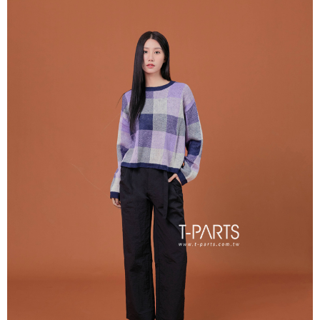
每筆NT$65，滿NT$2,000(含以上)免運費
※ 交易是否成功請以「AFTEE先享後付 」之結帳頁面顯示為準，若有關於
是否繳費成功／繳費後需取消欲退款等相關疑問，請聯繫「AFTEE先享後付
宅配
客戶支援中心」
https://netprotections.freshdesk.com/support/home
每筆NT$100，滿NT$2,000(含以上)免運費
【注意事項】
１．透過由恩沛科技股份有限公司提供之「AFTEE先享後付」服務完成之交
易，需依本服務之必要範圍內提供個人資料，並將交易相關給付款項請求債
權轉讓予恩沛科技股份有限公司。
２．關於個人資料處理事宜，請瀏覽以下網址：
https://aftee.tw/terms/#terms3
３．未成年的使用者請事先徵得法定代理人或監護人之同意方可使用
「AFTEE先享後付」，若未經同意申辦者引起之損失，本公司不負相關責
任。
４．使用「AFTEE先享後付」時，將依據個別帳號之用戶狀況，依本公司即
時審查核予不同之上限額度；若仍有額度不足之情形，本公司將視審查結果
請求用戶進行身份認證。
５．嚴禁一人註冊多個帳號或使用他人資訊註冊。若發現惡意使用之情形，
恩沛科技股份有限公司將有權停止該用戶之使用額度並採取法律行動。