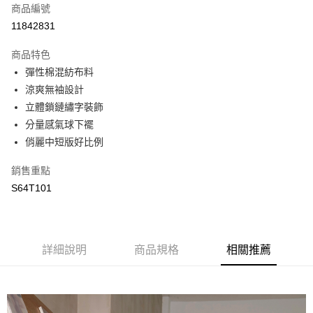
商品編號
街口支付
11842831
悠遊付
商品特色
全盈+PAY
彈性棉混紡布料
AFTEE先享後付
涼爽無袖設計
相關說明
立體鎖鏈繡字裝飾
【關於「AFTEE先享後付」】
分量感氣球下襬
AFTEE先享後付是「在收到商品之後才付款」的支付方式。 讓您購物簡單
運送方式
俏麗中短版好比例
便利好安心！
１．簡單：不需註冊會員、不需綁卡、不需儲值。
全家取貨付款
銷售重點
２．便利：只要手機號碼，簡訊認證，即可結帳。
每筆NT$65，滿NT$2,000(含以上)免運費
３．安心：先確認商品／服務後，再付款。
S64T101
付款後全家取貨
【「AFTEE先享後付」結帳流程】
１．於結帳方式選擇「AFTEE先享後付」後，將跳轉至「AFTEE先享後付」
每筆NT$65，滿NT$2,000(含以上)免運費
結帳頁面，進行簡訊認證並確認金額後，即可完成結帳。
２．訂單成立數日內，您將收到繳費通知簡訊。
詳細說明
商品規格
相關推薦
7-11取貨付款
３．收到繳費通知簡訊後14天內，點擊此簡訊中的連結，可透過四大超商／
每筆NT$65，滿NT$2,000(含以上)免運費
ATM／網路銀行／等多元方式進行付款，方視為交易完成。
※ 請注意：結帳手續完成當下不需立刻繳費，但若您需要取消訂單，請聯絡
付款後7-11取貨
購買商品的店家。未經商家同意取消之訂單仍視為有效，需透過AFTEE先享
後付繳納相關費用。