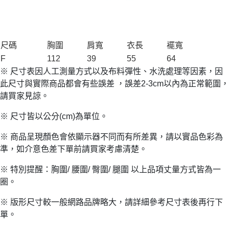
尺碼
胸圍
肩寬
衣長
襬寬
F
112
39
55
64
※ 尺寸表因人工測量方式以及布料彈性、水洗處理等因素，因
此尺寸與實際商品都會有些誤差 ，誤差2-3cm以內為正常範圍，
請買家見諒。
※ 尺寸皆以公分(cm)為單位。
※ 商品呈現顏色會依顯示器不同而有所差異，請以實品色彩為
準，如介意色差下單前請買家考慮清楚。
※ 特別提醒：胸圍/ 腰圍/ 臀圍/ 腿圍 以上品項丈量方式皆為一
圈。
※ 版形尺寸較一般網路品牌略大，請詳細參考尺寸表後再行下
單。