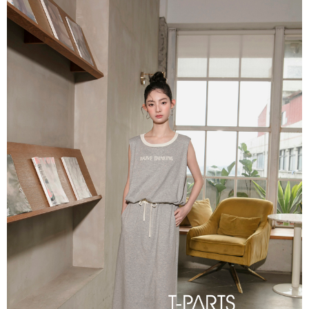
每筆NT$65，滿NT$2,000(含以上)免運費
※ 交易是否成功請以「AFTEE先享後付 」之結帳頁面顯示為準，若有關於
是否繳費成功／繳費後需取消欲退款等相關疑問，請聯繫「AFTEE先享後付
宅配
客戶支援中心」
https://netprotections.freshdesk.com/support/home
每筆NT$100，滿NT$2,000(含以上)免運費
【注意事項】
１．透過由恩沛科技股份有限公司提供之「AFTEE先享後付」服務完成之交
易，需依本服務之必要範圍內提供個人資料，並將交易相關給付款項請求債
權轉讓予恩沛科技股份有限公司。
２．關於個人資料處理事宜，請瀏覽以下網址：
https://aftee.tw/terms/#terms3
３．未成年的使用者請事先徵得法定代理人或監護人之同意方可使用
「AFTEE先享後付」，若未經同意申辦者引起之損失，本公司不負相關責
任。
４．使用「AFTEE先享後付」時，將依據個別帳號之用戶狀況，依本公司即
時審查核予不同之上限額度；若仍有額度不足之情形，本公司將視審查結果
請求用戶進行身份認證。
５．嚴禁一人註冊多個帳號或使用他人資訊註冊。若發現惡意使用之情形，
恩沛科技股份有限公司將有權停止該用戶之使用額度並採取法律行動。