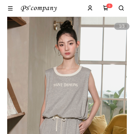
0
1
/
3