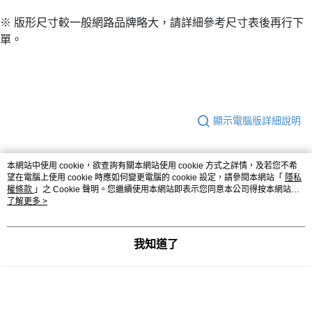
※ 版形尺寸較一般網路品牌略大，請詳細參考尺寸表後再行下
單。
顯示電腦版詳細說明
商品規格
本網站中使用 cookie，欲查詢有關本網站使用 cookie 方式之詳情，及若您不希
望在電腦上使用 cookie 時應如何變更電腦的 cookie 設定，請參閱本網站「
隱私
權條款
」之 Cookie 聲明。您繼續使用本網站即表示您同意本公司得按本網站使
材質
90%聚酯纖維 10%彈性纖維
用條款之 Cookie 聲明使用 cookie。
了解更多 >
產地
中國製
我知道了
客服