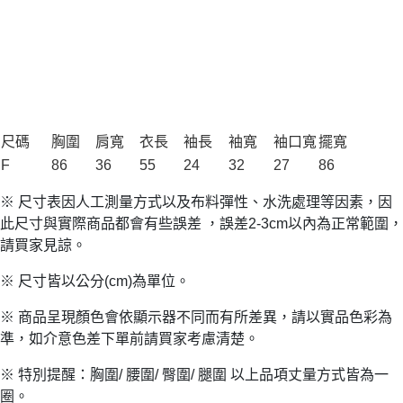
尺碼
胸圍
肩寬
衣長
袖長
袖寬
袖口寬
擺寬
F
86
36
55
24
32
27
86
※ 尺寸表因人工測量方式以及布料彈性、水洗處理等因素，因
此尺寸與實際商品都會有些誤差 ，誤差2-3cm以內為正常範圍，
請買家見諒。
※ 尺寸皆以公分(cm)為單位。
※ 商品呈現顏色會依顯示器不同而有所差異，請以實品色彩為
準，如介意色差下單前請買家考慮清楚。
※ 特別提醒：胸圍/ 腰圍/ 臀圍/ 腿圍 以上品項丈量方式皆為一
圈。