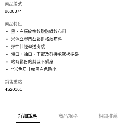
商品編號
街口支付
9608374
悠遊付
商品特色
全盈+PAY
黑、白橫紋格紋皺皺織紋布料
AFTEE先享後付
米色立體凹凸鬆餅格紋布料
相關說明
彈性佳輕盈透膚感
【關於「AFTEE先享後付」】
領口、袖口、下襬及剪接處密拷捲邊
AFTEE先享後付是「在收到商品之後才付款」的支付方式。 讓您購物簡單
運送方式
略有鬆份的剪裁不緊身
便利好安心！
１．簡單：不需註冊會員、不需綁卡、不需儲值。
**米色尺寸較黑白色略小
全家取貨付款
２．便利：只要手機號碼，簡訊認證，即可結帳。
每筆NT$65，滿NT$2,000(含以上)免運費
３．安心：先確認商品／服務後，再付款。
銷售重點
4S20161
付款後全家取貨
【「AFTEE先享後付」結帳流程】
１．於結帳方式選擇「AFTEE先享後付」後，將跳轉至「AFTEE先享後付」
每筆NT$65，滿NT$2,000(含以上)免運費
結帳頁面，進行簡訊認證並確認金額後，即可完成結帳。
２．訂單成立數日內，您將收到繳費通知簡訊。
7-11取貨付款
３．收到繳費通知簡訊後14天內，點擊此簡訊中的連結，可透過四大超商／
詳細說明
商品規格
相關推薦
每筆NT$65，滿NT$2,000(含以上)免運費
ATM／網路銀行／等多元方式進行付款，方視為交易完成。
※ 請注意：結帳手續完成當下不需立刻繳費，但若您需要取消訂單，請聯絡
付款後7-11取貨
購買商品的店家。未經商家同意取消之訂單仍視為有效，需透過AFTEE先享
後付繳納相關費用。