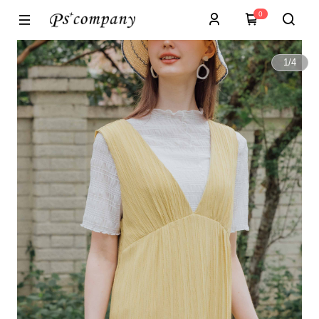
0
1
/
4