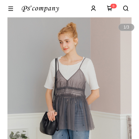
0
1
/
3