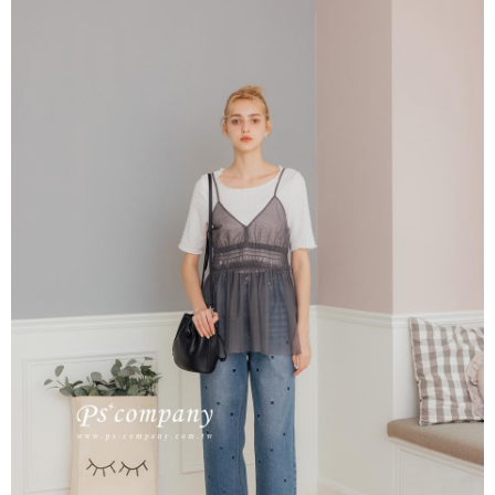
每筆NT$65，滿NT$2,000(含以上)免運費
※ 交易是否成功請以「AFTEE先享後付 」之結帳頁面顯示為準，若有關於
是否繳費成功／繳費後需取消欲退款等相關疑問，請聯繫「AFTEE先享後付
宅配
客戶支援中心」
https://netprotections.freshdesk.com/support/home
每筆NT$100，滿NT$2,000(含以上)免運費
【注意事項】
１．透過由恩沛科技股份有限公司提供之「AFTEE先享後付」服務完成之交
易，需依本服務之必要範圍內提供個人資料，並將交易相關給付款項請求債
權轉讓予恩沛科技股份有限公司。
２．關於個人資料處理事宜，請瀏覽以下網址：
https://aftee.tw/terms/#terms3
３．未成年的使用者請事先徵得法定代理人或監護人之同意方可使用
「AFTEE先享後付」，若未經同意申辦者引起之損失，本公司不負相關責
任。
４．使用「AFTEE先享後付」時，將依據個別帳號之用戶狀況，依本公司即
時審查核予不同之上限額度；若仍有額度不足之情形，本公司將視審查結果
請求用戶進行身份認證。
５．嚴禁一人註冊多個帳號或使用他人資訊註冊。若發現惡意使用之情形，
恩沛科技股份有限公司將有權停止該用戶之使用額度並採取法律行動。