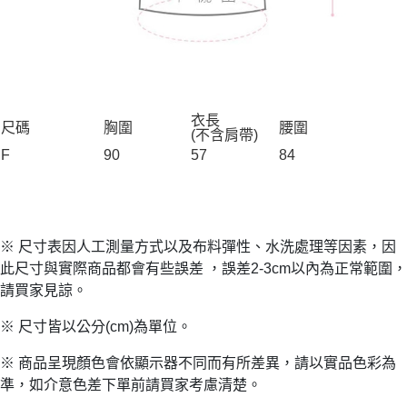
衣長
尺碼
胸圍
腰圍
(不含肩帶)
F
90
57
84
※ 尺寸表因人工測量方式以及布料彈性、水洗處理等因素，因
此尺寸與實際商品都會有些誤差 ，誤差2-3cm以內為正常範圍，
請買家見諒。
※ 尺寸皆以公分(cm)為單位。
※ 商品呈現顏色會依顯示器不同而有所差異，請以實品色彩為
準，如介意色差下單前請買家考慮清楚。