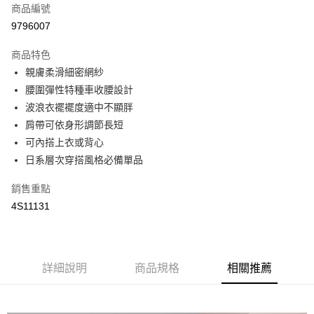
商品編號
街口支付
9796007
悠遊付
商品特色
全盈+PAY
親膚柔滑細密網紗
AFTEE先享後付
腰圍彈性特種車收腰設計
相關說明
波浪衣襬襬度適中不顯胖
【關於「AFTEE先享後付」】
肩帶可依身形調節長短
AFTEE先享後付是「在收到商品之後才付款」的支付方式。 讓您購物簡單
運送方式
可內搭上衣或背心
便利好安心！
１．簡單：不需註冊會員、不需綁卡、不需儲值。
日系層次穿搭風格必備單品
全家取貨付款
２．便利：只要手機號碼，簡訊認證，即可結帳。
每筆NT$65，滿NT$2,000(含以上)免運費
３．安心：先確認商品／服務後，再付款。
銷售重點
4S11131
付款後全家取貨
【「AFTEE先享後付」結帳流程】
１．於結帳方式選擇「AFTEE先享後付」後，將跳轉至「AFTEE先享後付」
每筆NT$65，滿NT$2,000(含以上)免運費
結帳頁面，進行簡訊認證並確認金額後，即可完成結帳。
２．訂單成立數日內，您將收到繳費通知簡訊。
7-11取貨付款
３．收到繳費通知簡訊後14天內，點擊此簡訊中的連結，可透過四大超商／
詳細說明
商品規格
相關推薦
每筆NT$65，滿NT$2,000(含以上)免運費
ATM／網路銀行／等多元方式進行付款，方視為交易完成。
※ 請注意：結帳手續完成當下不需立刻繳費，但若您需要取消訂單，請聯絡
付款後7-11取貨
購買商品的店家。未經商家同意取消之訂單仍視為有效，需透過AFTEE先享
後付繳納相關費用。