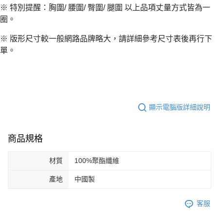
※ 特別提醒：胸圍/ 腰圍/ 臀圍/ 腿圍 以上品項丈量方式皆為一
圈。
※ 版形尺寸較一般網路品牌略大，請詳細參考尺寸表後再行下
單。
顯示電腦版詳細說明
商品規格
材質
100%聚酯纖維
產地
中國製
客服