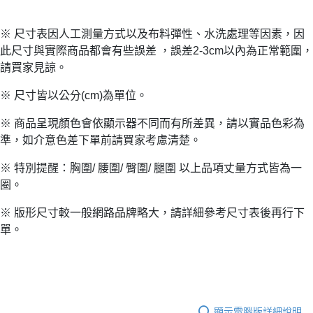
※ 尺寸表因人工測量方式以及布料彈性、水洗處理等因素，因
此尺寸與實際商品都會有些誤差 ，誤差2-3cm以內為正常範圍，
請買家見諒。
※ 尺寸皆以公分(cm)為單位。
※ 商品呈現顏色會依顯示器不同而有所差異，請以實品色彩為
準，如介意色差下單前請買家考慮清楚。
※ 特別提醒：胸圍/ 腰圍/ 臀圍/ 腿圍 以上品項丈量方式皆為一
圈。
※ 版形尺寸較一般網路品牌略大，請詳細參考尺寸表後再行下
單。
顯示電腦版詳細說明