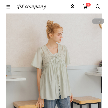
0
1
/
2