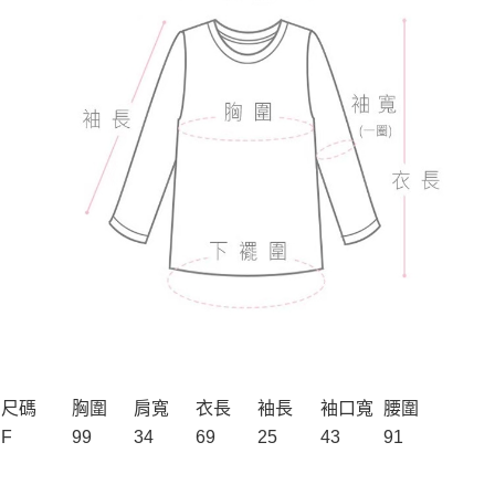
尺碼
胸圍
肩寬
衣長
袖長
袖口寬
腰圍
F
99
34
69
25
43
91