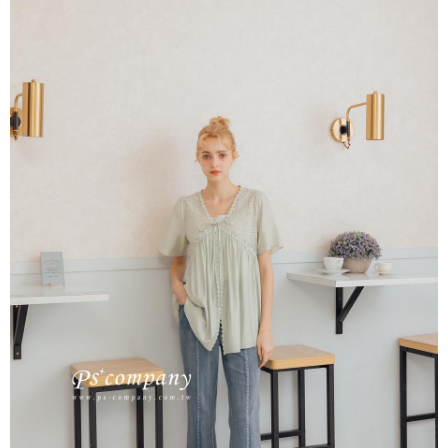
每筆NT$65，滿NT$2,000(含以上)免運費
※ 交易是否成功請以「AFTEE先享後付 」之結帳頁面顯示為準，若有關於
是否繳費成功／繳費後需取消欲退款等相關疑問，請聯繫「AFTEE先享後付
宅配
客戶支援中心」
https://netprotections.freshdesk.com/support/home
每筆NT$100，滿NT$2,000(含以上)免運費
【注意事項】
１．透過由恩沛科技股份有限公司提供之「AFTEE先享後付」服務完成之交
易，需依本服務之必要範圍內提供個人資料，並將交易相關給付款項請求債
權轉讓予恩沛科技股份有限公司。
２．關於個人資料處理事宜，請瀏覽以下網址：
https://aftee.tw/terms/#terms3
３．未成年的使用者請事先徵得法定代理人或監護人之同意方可使用
「AFTEE先享後付」，若未經同意申辦者引起之損失，本公司不負相關責
任。
４．使用「AFTEE先享後付」時，將依據個別帳號之用戶狀況，依本公司即
時審查核予不同之上限額度；若仍有額度不足之情形，本公司將視審查結果
請求用戶進行身份認證。
５．嚴禁一人註冊多個帳號或使用他人資訊註冊。若發現惡意使用之情形，
恩沛科技股份有限公司將有權停止該用戶之使用額度並採取法律行動。