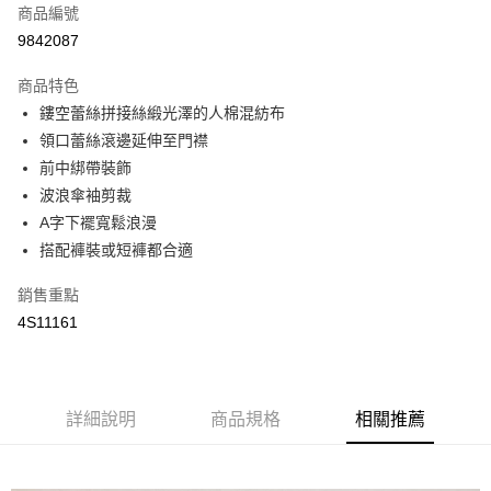
商品編號
街口支付
9842087
悠遊付
商品特色
全盈+PAY
鏤空蕾絲拼接絲緞光澤的人棉混紡布
AFTEE先享後付
領口蕾絲滾邊延伸至門襟
相關說明
前中綁帶裝飾
【關於「AFTEE先享後付」】
波浪傘袖剪裁
AFTEE先享後付是「在收到商品之後才付款」的支付方式。 讓您購物簡單
運送方式
A字下襬寬鬆浪漫
便利好安心！
１．簡單：不需註冊會員、不需綁卡、不需儲值。
搭配褲裝或短褲都合適
全家取貨付款
２．便利：只要手機號碼，簡訊認證，即可結帳。
每筆NT$65，滿NT$2,000(含以上)免運費
３．安心：先確認商品／服務後，再付款。
銷售重點
4S11161
付款後全家取貨
【「AFTEE先享後付」結帳流程】
１．於結帳方式選擇「AFTEE先享後付」後，將跳轉至「AFTEE先享後付」
每筆NT$65，滿NT$2,000(含以上)免運費
結帳頁面，進行簡訊認證並確認金額後，即可完成結帳。
２．訂單成立數日內，您將收到繳費通知簡訊。
7-11取貨付款
３．收到繳費通知簡訊後14天內，點擊此簡訊中的連結，可透過四大超商／
詳細說明
商品規格
相關推薦
每筆NT$65，滿NT$2,000(含以上)免運費
ATM／網路銀行／等多元方式進行付款，方視為交易完成。
※ 請注意：結帳手續完成當下不需立刻繳費，但若您需要取消訂單，請聯絡
付款後7-11取貨
購買商品的店家。未經商家同意取消之訂單仍視為有效，需透過AFTEE先享
後付繳納相關費用。